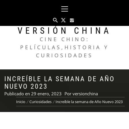
Saltar
Menú
al
principal
contenido
VERSIÓN CHINA
CINE CHINO:
PELÍCULAS,HISTORIA Y
CURIOSIDADES
INCREÍBLE LA SEMANA DE AÑO
NUEVO 2023
Publicado en
29 enero, 2023
Por
versionchina
Inicio
Curiosidades
Increíble la semana de Año Nuevo 2023