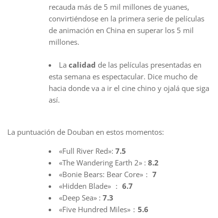
recauda más de 5 mil millones de yuanes,
convirtiéndose en la primera serie de películas
de animación en China en superar los 5 mil
millones.
La
calidad
de las películas presentadas en
esta semana es espectacular. Dice mucho de
hacia donde va a ir el cine chino y ojalá que siga
así.
La puntuación de Douban en estos momentos:
«Full River Red»:
7.5
«The Wandering Earth 2» :
8.2
«Bonie Bears: Bear Core»：
7
«Hidden Blade» ：
6.7
«Deep Sea» :
7.3
«Five Hundred Miles»：
5.6