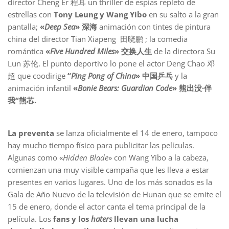
director Cheng Er 程耳 un thriller de espías repleto de
estrellas con
Tony Leung y Wang Yibo
en su salto a la gran
pantalla;
«
Deep Sea
» 深海
animación con tintes de pintura
china del director Tian Xiapeng 田晓鹏 ; la comedia
romántica
«
Five Hundred Miles
» 交换人生
de la directora Su
Lun 苏伦. El punto deportivo lo pone el actor Deng Chao 邓
超 que coodirige
“
Ping Pong of China
» 中国乒乓
y la
animación infantil
«
Bonie Bears: Guardian Code
» 熊出没·伴
我“熊芯.
La preventa
se lanza oficialmente el 14 de enero, tampoco
hay mucho tiempo físico para publicitar las películas.
Algunas como «
Hidden Blade
» con Wang Yibo a la cabeza,
comienzan una muy visible campaña que les lleva a estar
presentes en varios lugares. Uno de los más sonados es la
Gala de Año Nuevo de la televisión de Hunan que se emite el
15 de enero, donde el actor canta el tema principal de la
película. Los
fans y los
haters
llevan una lucha