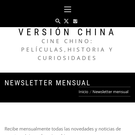
Saltar
Menú
al
principal
contenido
VERSIÓN CHINA
CINE CHINO:
PELÍCULAS,HISTORIA Y
CURIOSIDADES
NEWSLETTER MENSUAL
Inicio
Newsletter mensual
Recibe mensualmente todas las novedades y noticias de