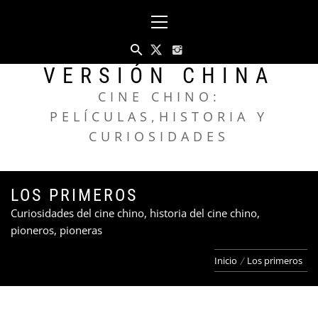
Saltar
Menú
al
principal
contenido
VERSIÓN CHINA
CINE CHINO:
PELÍCULAS,HISTORIA Y
CURIOSIDADES
LOS PRIMEROS
Curiosidades del cine chino, historia del cine chino,
pioneros, pioneras
Inicio
Los primeros