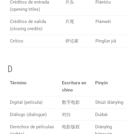
Créditos de entrada
片头
Piàntóu
(opening titles)
Créditos de salida
片尾
Piànwěi
(closing credits)
Crítico
评论家
Pínglùn jiā
D
Término
Escritura en
Pinyin
chino
Digital (película)
数字电影
Shùzì diànyǐng
Diálogo (dialogue)
对白
Duìbái
Derechos de películas
电影版权
Diànyǐng
(rights)
bǎnquán