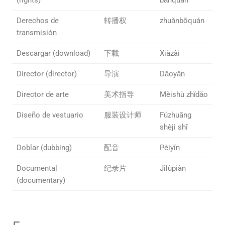
Derechos de
转播权
zhuǎnbōquán
transmisión
Descargar (download)
下載
Xiàzài
Director (director)
导演
Dǎoyǎn
Director de arte
美术指导
Měishù zhǐdǎo
Diseño de vestuario
服装设计师
Fúzhuāng
shèjì shī
Doblar (dubbing)
配音
Pèiyīn
Documental
纪录片
Jìlùpiàn
(documentary)