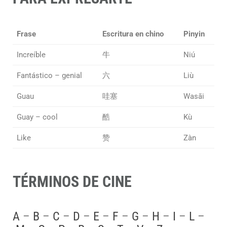
Frase
Escritura en chino
Pinyin
Increíble
牛
Niú
Fantástico – genial
六
Liù
Guau
哇塞
Wasāi
Guay – cool
酷
Kù
Like
赞
Zàn
TÉRMINOS DE CINE
A
–
B
–
C
–
D
–
E
–
F
–
G
–
H
–
I
–
L
–