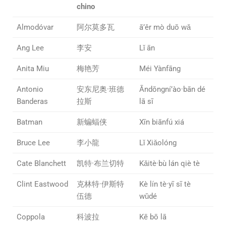
chino
Almodóvar
阿尔莫多瓦
ā’ěr mò duō wǎ
Ang Lee
李安
Lǐ ān
Anita Miu
梅艳芳
Méi Yànfāng
Antonio
安东尼奥·班德
Āndōngní’ào·bān dé
Banderas
拉斯
lā sī
Batman
新蝙蝠侠
Xīn biānfú xiá
Bruce Lee
李小龍
Lǐ Xiǎolóng
Cate Blanchett
凯特·布兰切特
Kǎitè·bù lán qiè tè
Clint Eastwood
克林特·伊斯特
Kè lín tè·yī sī tè
伍德
wǔdé
Coppola
科波拉
Kē bō lā