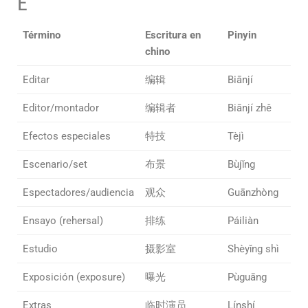
E
Término
Escritura en
Pinyin
chino
Editar
编辑
Biānjí
Editor/montador
编辑者
Biānjí zhě
Efectos especiales
特技
Tèjì
Escenario/set
布景
Bùjǐng
Espectadores/audiencia
观众
Guānzhòng
Ensayo (rehersal)
排练
Páiliàn
Estudio
摄影室
Shèyǐng shì
Exposición (exposure)
曝光
Pùguāng
Extras
临时演员
Línshí