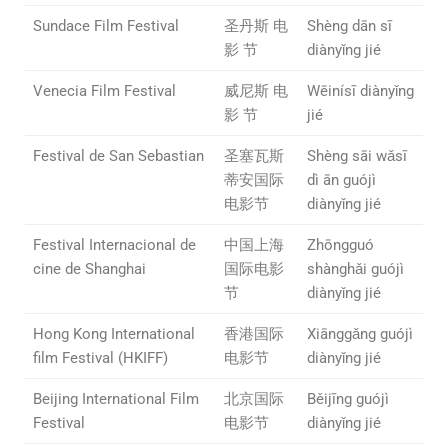
Sundace Film Festival
圣丹斯 电
Shèng dān sī
影 节
diànyǐng jié
Venecia Film Festival
威尼斯 电
Wēinísī diànyǐng
影 节
jié
Festival de San Sebastian
圣塞瓦斯
Shèng sāi wǎsī
蒂安国际
dì ān guójì
电影节
diànyǐng jié
Festival Internacional de
中国上海
Zhōngguó
cine de Shanghai
国际电影
shànghǎi guójì
节
diànyǐng jié
Hong Kong International
香港国际
Xiānggǎng guójì
film Festival (HKIFF)
电影节
diànyǐng jié
Beijing International Film
北京国际
Běijīng guójì
Festival
电影节
diànyǐng jié