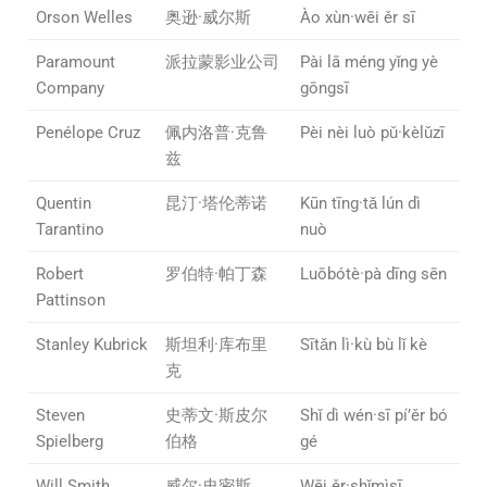
Orson Welles
奥逊·威尔斯
Ào xùn·wēi ěr sī
Paramount
派拉蒙影业公司
Pài lā méng yǐng yè
Company
gōngsī
Penélope Cruz
佩内洛普·克鲁
Pèi nèi luò pǔ·kèlǔzī
兹
Quentin
昆汀·塔伦蒂诺
Kūn tīng·tǎ lún dì
Tarantino
nuò
Robert
罗伯特·帕丁森
Luōbótè·pà dīng sēn
Pattinson
Stanley Kubrick
斯坦利·库布里
Sītǎn lì·kù bù lǐ kè
克
Steven
史蒂文·斯皮尔
Shǐ dì wén·sī pí’ěr bó
Spielberg
伯格
gé
Will Smith
威尔·史密斯
Wēi ěr·shǐmìsī