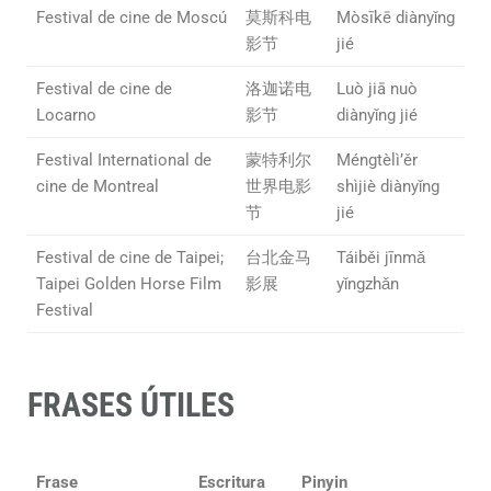
Festival de cine de Moscú
莫斯科电
Mòsīkē diànyǐng
影节
jié
Festival de cine de
洛迦诺电
Luò jiā nuò
Locarno
影节
diànyǐng jié
Festival International de
蒙特利尔
Méngtèlì’ěr
cine de Montreal
世界电影
shìjiè diànyǐng
节
jié
Festival de cine de Taipei;
台北金马
Táiběi jīnmǎ
Taipei Golden Horse Film
影展
yǐngzhǎn
Festival
FRASES ÚTILES
Frase
Escritura
Pinyin