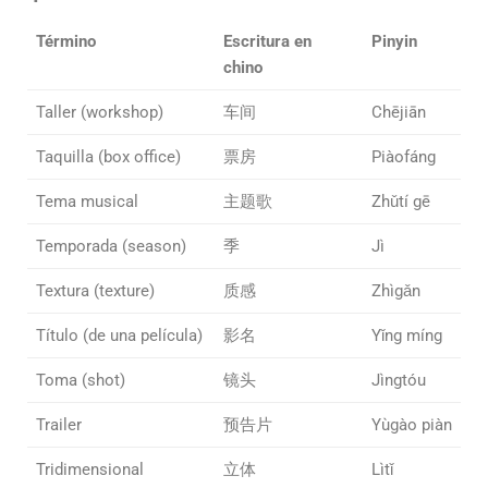
Término
Escritura en
Pinyin
chino
Taller (workshop)
车间
Chējiān
Taquilla (box office)
票房
Piàofáng
Tema musical
主题歌
Zhǔtí gē
Temporada (season)
季
Jì
Textura (texture)
质感
Zhìgǎn
Título (de una película)
影名
Yǐng míng
Toma (shot)
镜头
Jìngtóu
Trailer
预告片
Yùgào piàn
Tridimensional
立体
Lìtǐ