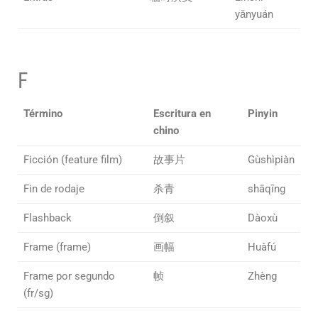
yǎnyuán
F
Término
Escritura en
Pinyin
chino
Ficción (feature film)
故事片
Gùshìpiàn
Fin de rodaje
杀青
shāqīng
Flashback
倒叙
Dàoxù
Frame (frame)
画幅
Huàfú
Frame por segundo
帧
Zhèng
(fr/sg)