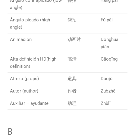
Ángulo contrapicado (low
仰拍
Yǎng pāi
angle)
Ángulo picado (high
俯拍
Fǔ pāi
angle)
Animación
动画片
Dònghuà
piàn
Alta definición HD(high
高清
Gāoqīng
definition)
Atrezo (props)
道具
Dàojù
Autor (author)
作者
Zuòzhě
Auxiliar – ayudante
助理
Zhùlǐ
B