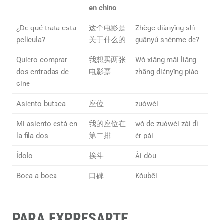
en chino
¿De qué trata esta
这个电影是
Zhège diànyǐng shì
película?
关于什么的
guānyú shénme de?
Quiero comprar
我想买两张
Wǒ xiǎng mǎi liǎng
dos entradas de
电影票
zhāng diànyǐng piào
cine
Asiento butaca
座位
zuòwèi
Mi asiento está en
我的座位在
wǒ de zuòwèi zài dì
la fila dos
第二排
èr pái
Ídolo
挨斗
Ài dòu
Boca a boca
口碑
Kǒubēi
PARA EXPRESARTE