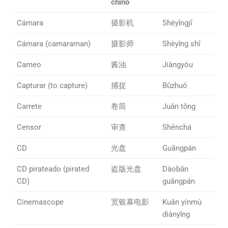
chino
Cámara
摄影机
Shèyǐngjī
Cámara (camaraman)
摄影师
Shèyǐng shī
Cameo
酱油
Jiàngyóu
Capturar (to capture)
捕捉
Bǔzhuō
Carrete
卷筒
Juǎn tǒng
Censor
审查
Shěnchá
CD
光盘
Guāngpán
CD pirateado (pirated
盗版光盘
Dàobǎn
CD)
guāngpán
Cinemascope
宽银幕电影
Kuān yínmù
diànyǐng