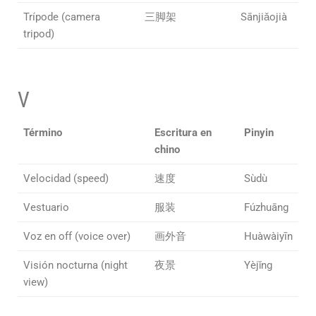
Trípode (camera
三脚架
Sānjiǎojià
tripod)
V
Término
Escritura en
Pinyin
chino
Velocidad (speed)
速度
Sùdù
Vestuario
服装
Fúzhuāng
Voz en off (voice over)
画外音
Huàwàiyīn
Visión nocturna (night
夜景
Yèjǐng
view)