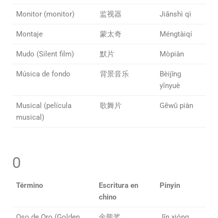
Monitor (monitor)
监视器
Jiānshì qì
Montaje
蒙太奇
Méngtàiqí
Mudo (Silent film)
默片
Mòpiàn
Música de fondo
背景音乐
Bèijǐng
yīnyuè
Musical (película
歌舞片
Gēwǔ piàn
musical)
O
Término
Escritura en
Pinyin
chino
Oso de Oro (Golden
金熊奖
Jīn xióng