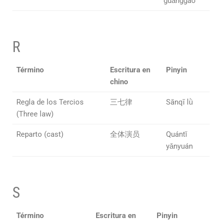
guǎnggào
R
Término
Escritura en
Pinyin
chino
Regla de los Tercios
三七律
Sānqī lǜ
(Three law)
Reparto (cast)
全体演员
Quántǐ
yǎnyuán
S
Término
Escritura en
Pinyin