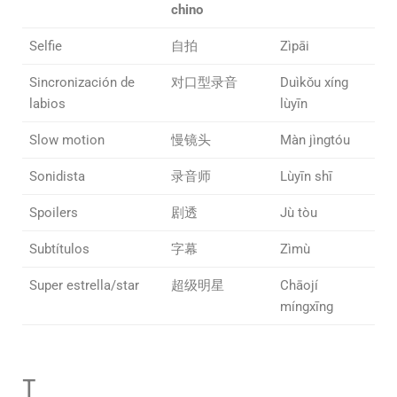
chino
Selfie
自拍
Zìpāi
Sincronización de
对口型录音
Duìkǒu xíng
labios
lùyīn
Slow motion
慢镜头
Màn jìngtóu
Sonidista
录音师
Lùyīn shī
Spoilers
剧透
Jù tòu
Subtítulos
字幕
Zìmù
Super estrella/star
超级明星
Chāojí
míngxīng
T