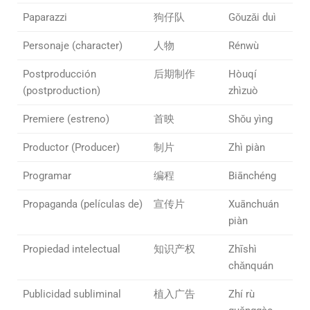
Paparazzi
狗仔队
Gǒuzǎi duì
Personaje (character)
人物
Rénwù
Postproducción
后期制作
Hòuqí
(postproduction)
zhìzuò
Premiere (estreno)
首映
Shǒu yìng
Productor (Producer)
制片
Zhì piàn
Programar
编程
Biānchéng
Propaganda (películas de)
宣传片
Xuānchuán
piàn
Propiedad intelectual
知识产权
Zhīshì
chǎnquán
Publicidad subliminal
植入广告
Zhí rù