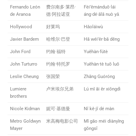
Fernando León
费尔南多·莱昂·
Fèi’ěrnánduō·lái
de Aranoa
德·阿拉诺亚
áng·dé·ālā nuò yǎ
Hollywood
好莱坞
Hǎoláiwù
Javier Bardem
哈维尔·巴登
Hā wéi’ěr·bā dēng
John Ford
约翰·福特
Yuēhàn·fútè
John Turturro
约翰·特托罗
Yuēhàn·tè tuō luō
Leslie Cheung
张国荣
Zhāng Guóróng
Lumiere
卢米埃尔兄弟
Lú mǐ āi ěr xiōngdì
brothers
Nicole Kidman
妮可·基德曼
Nī kě·jī dé màn
Metro Goldwyn
米高梅电影公司
Mǐ gāo méi diànyǐng
Mayer
gōngsī