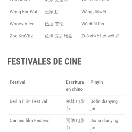
Wong Kar-Wai
王家卫
Wáng Jiāwèi
Woody Allen
伍迪·艾伦
Wǔ dí·ài lún
Zoe KraVitz
佐伊·克罗维兹
Zuǒ yī·kè luó wéi zī
FESTIVALES DE CINE
Festival
Escritura
Pinyin
en chino
Berlin Film Festival
柏林 电影
Bólín diànyǐng
节
jié
Cannes film Festival
戛纳 电影
Jiánà diànyǐng
节
jié