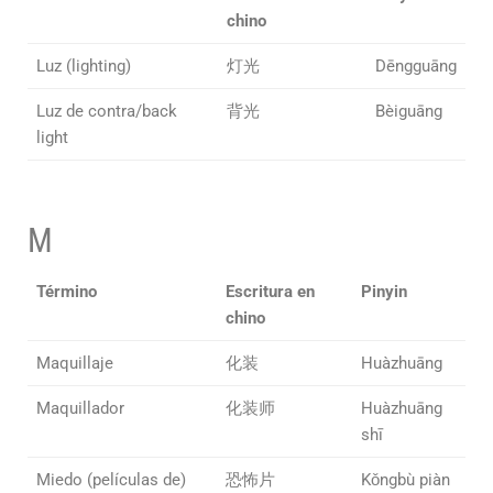
chino
Luz (lighting)
灯光
Dēngguāng
Luz de contra/back
背光
Bèiguāng
light
M
Término
Escritura en
Pinyin
chino
Maquillaje
化装
Huàzhuāng
Maquillador
化装师
Huàzhuāng
shī
Miedo (películas de)
恐怖片
Kǒngbù piàn