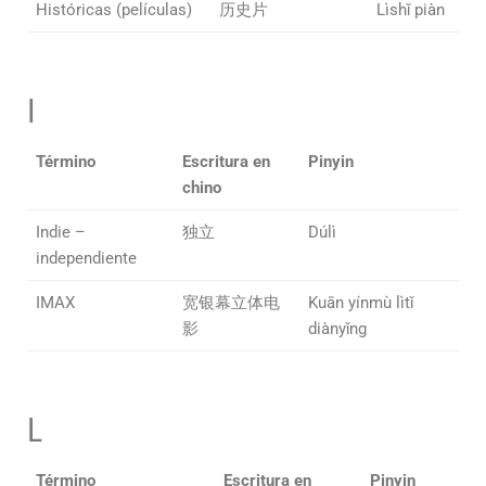
Históricas (películas)
历史片
Lìshǐ piàn
I
Término
Escritura en
Pinyin
chino
Indie –
独立
Dúlì
independiente
IMAX
宽银幕立体电
Kuān yínmù lìtǐ
影
diànyǐng
L
Término
Escritura en
Pinyin