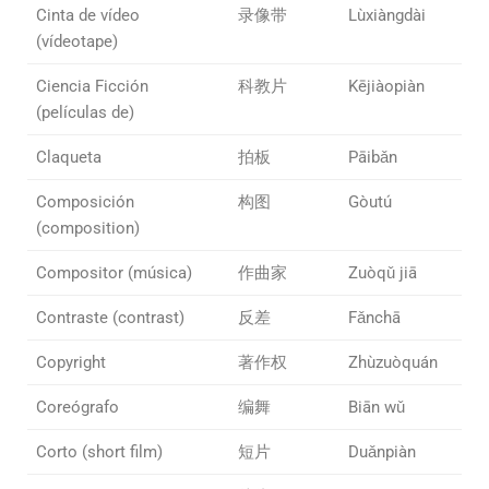
Cinta de vídeo
录像带
Lùxiàngdài
(vídeotape)
Ciencia Ficción
科教片
Kējiàopiàn
(películas de)
Claqueta
拍板
Pāibǎn
Composición
构图
Gòutú
(composition)
Compositor (música)
作曲家
Zuòqǔ jiā
Contraste (contrast)
反差
Fǎnchā
Copyright
著作权
Zhùzuòquán
Coreógrafo
编舞
Biān wǔ
Corto (short film)
短片
Duǎnpiàn