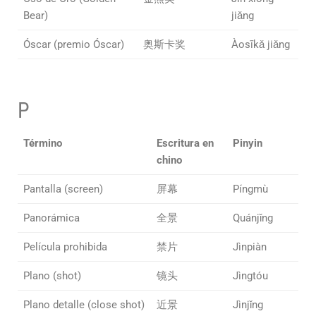
Bear)
jiǎng
Óscar (premio Óscar)
奥斯卡奖
Àosīkǎ jiǎng
P
Término
Escritura en
Pinyin
chino
Pantalla (screen)
屏幕
Píngmù
Panorámica
全景
Quánjǐng
Película prohibida
禁片
Jìnpiàn
Plano (shot)
镜头
Jìngtóu
Plano detalle (close shot)
近景
Jìnjǐng