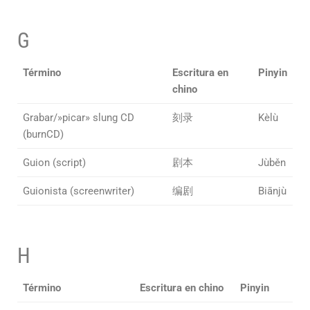
G
Término
Escritura en
Pinyin
chino
Grabar/»picar» slung CD
刻录
Kèlù
(burnCD)
Guion (script)
剧本
Jùběn
Guionista (screenwriter)
编剧
Biānjù
H
Término
Escritura en chino
Pinyin