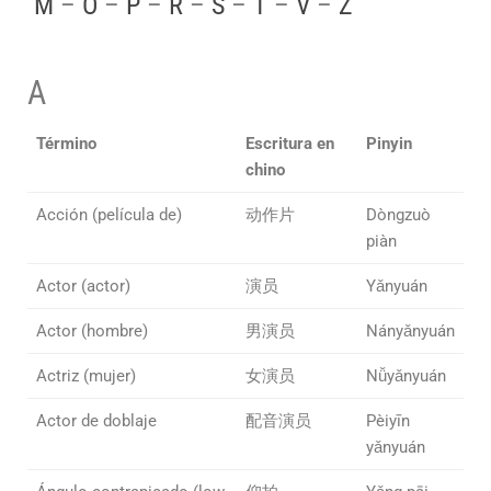
M
–
O
–
P
–
R
–
S
–
T
–
V
–
Z
A
Término
Escritura en
Pinyin
chino
Acción (película de)
动作片
Dòngzuò
piàn
Actor (actor)
演员
Yǎnyuán
Actor (hombre)
男演员
Nányǎnyuán
Actriz (mujer)
女演员
Nǚyǎnyuán
Actor de doblaje
配音演员
Pèiyīn
yǎnyuán