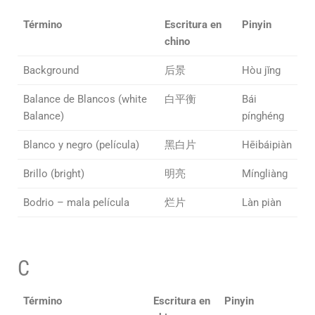
Término
Escritura en
Pinyin
chino
Background
后景
Hòu jǐng
Balance de Blancos (white
白平衡
Bái
Balance)
pínghéng
Blanco y negro (película)
黑白片
Hēibáipiàn
Brillo (bright)
明亮
Míngliàng
Bodrio – mala película
烂片
Làn piàn
C
Término
Escritura en
Pinyin