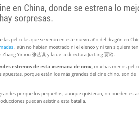
ine en China, donde se estrena lo mej
hay sorpresas.
e las películas que se verán en este nuevo año del dragón en Chi
rmadas
, aún no habían mostrado ni el elenco y ni tan siquiera ten
a de Zhang Yimou 张艺谋 y la de la directora Jia Ling 贾玲.
randes estrenos de esta «semana de oro»,
muchas menos pelíc
s apuestas, porque están los más grandes del cine chino, son de
 grandes porque los pequeños, aunque quisieran, no pueden estar
ducciones puedan asistir a esta batalla.