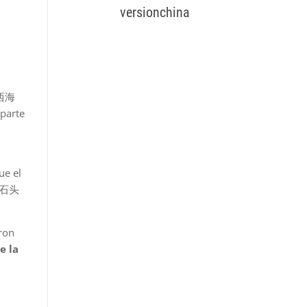
versionchina
西海
 parte
ue el
狂的石头
ron
e la