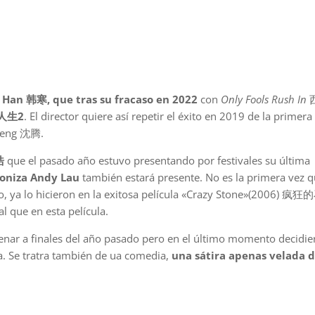
 Han 韩寒, que tras su fracaso en 2022
con
Only Fools Rush In
驰人生2
. El director quiere así repetir el éxito en 2019 de la primera
 Teng 沈腾.
浩
que el pasado año estuvo presentando por festivales su última
oniza Andy Lau
también estará presente. No es la primera vez q
o, ya lo hicieron en la exitosa película «Crazy Stone»(2006) 疯
l que en esta película.
renar a finales del año pasado pero en el último momento decidie
a. Se tratra también de ua comedia,
una sátira apenas velada d