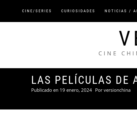
Saltar
al
CINE/SERIES
CURIOSIDADES
NOTICIAS / 
contenido
V
CINE CHI
LAS PELÍCULAS DE 
Publicado en
19 enero, 2024
Por
versionchina