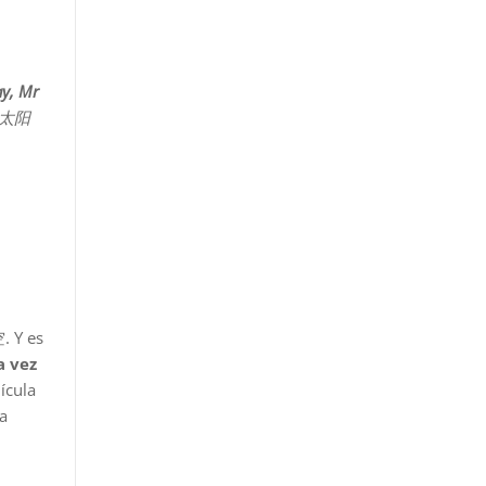
y, Mr
起摇太阳
Y es
a vez
ícula
na