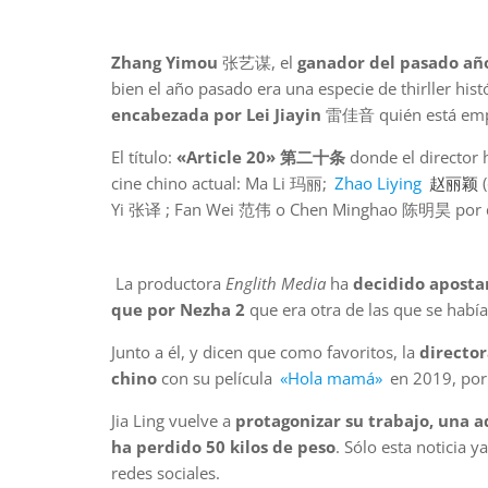
Zhang Yimou
张艺谋, el
ganador del pasado añ
bien el año pasado era una especie de thirller hi
encabezada por Lei Jiayin
雷佳音 quién está empeza
El título:
«Article 20» 第二十条
donde el director 
cine chino actual: Ma Li 玛丽;
Zhao Liying
赵丽颖
Yi 张译 ; Fan Wei 范伟 o Chen Minghao 陈明昊 por de
La productora
Englith Media
ha
decidido aposta
que por Nezha 2
que era otra de las que se había
Junto a él, y dicen que como favoritos, la
director
chino
con su película
«Hola mamá»
en 2019, por 
Jia Ling vuelve a
protagonizar su trabajo, una
ha perdido 50 kilos de peso
. Sólo esta noticia 
redes sociales.