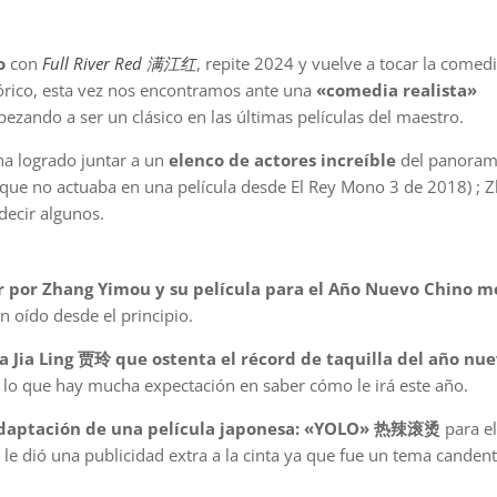
o
con
Full River Red 满江红
, repite 2024 y vuelve a tocar la comedi
stórico, esta vez nos encontramos ante una
«comedia realista»
ndo a ser un clásico en las últimas películas del maestro.
ha logrado juntar a un
elenco de actores increíble
del panoram
(que no actuaba en una película desde El Rey Mono 3 de 2018) ; 
cir algunos.
r por Zhang Yimou y su película para el Año Nuevo Chino m
n oído desde el principio.
a Jia Ling 贾玲 que ostenta el récord de taquilla del año nu
lo que hay mucha expectación en saber cómo le irá este año.
 adaptación de una película japonesa: «YOLO» 热辣滚烫
para e
ya le dió una publicidad extra a la cinta ya que fue un tema canden