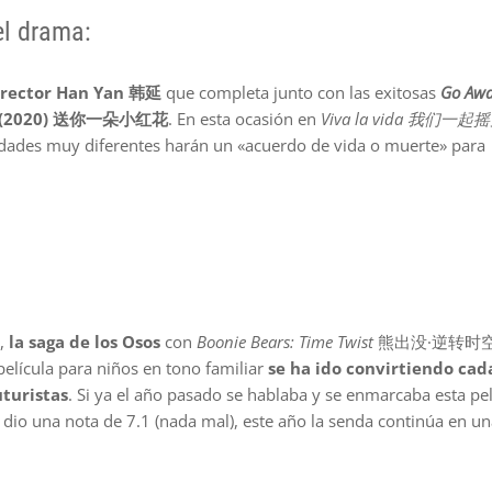
el drama:
 director Han Yan 韩延
que completa junto con las exitosas
Go Awa
(2020) 送你一朵小红花
. En esta ocasión en
Viva la vida 我们一
dades muy diferentes harán un «acuerdo de vida o muerte» para
n,
la saga de los Osos
con
Boonie Bears: Time Twist
熊出没·逆转时空. 
elícula para niños en tono familiar
se ha ido convirtiendo cad
turistas
. Si ya el año pasado se hablaba y se enmarcaba esta pel
n dio una nota de 7.1 (nada mal), este año la senda continúa en u