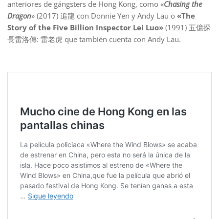
anteriores de gángsters de Hong Kong, como «
Chasing the
Dragon
» (2017) 追龍 con Donnie Yen y Andy Lau o
«The
Story of the Five Billion Inspector Lei Luo»
(1991) 五億探
長雷洛傳: 雷老虎 que también cuenta con Andy Lau.