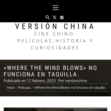
Saltar
Menú
al
principal
contenido
VERSIÓN CHINA
CINE CHINO:
PELÍCULAS,HISTORIA Y
CURIOSIDADES
«WHERE THE WIND BLOWS» NO
FUNCIONA EN TAQUILLA.
Publicado en
12 febrero, 2023
Por
versionchina
Inicio
Películas
«Where the Wind Blows» no funciona en taquilla.