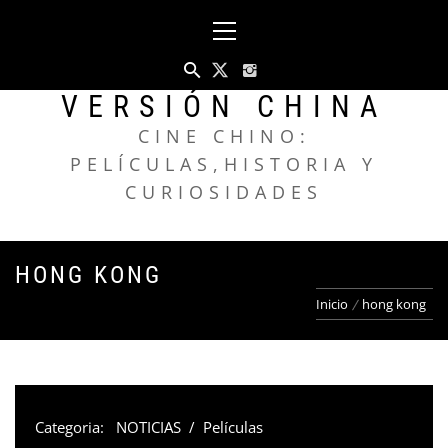
Saltar
Menú
al
principal
contenido
VERSIÓN CHINA
CINE CHINO:
PELÍCULAS,HISTORIA Y
CURIOSIDADES
HONG KONG
Inicio
hong kong
Categoria:
NOTICIAS
/
Películas