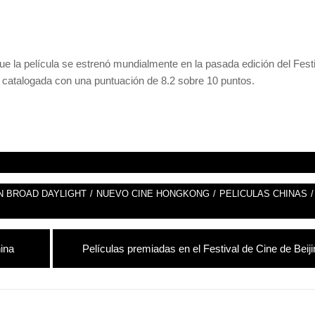
e la película se estrenó mundialmente en la pasada edición del Fest
e catalogada con una puntuación de 8.2 sobre 10 puntos.
N BROAD DAYLIGHT
/
NUEVO CINE HONGKONG
/
PELICULAS CHINAS
/
Entrada
ina
Películas premiadas en el Festival de Cine de Beij
siguiente: