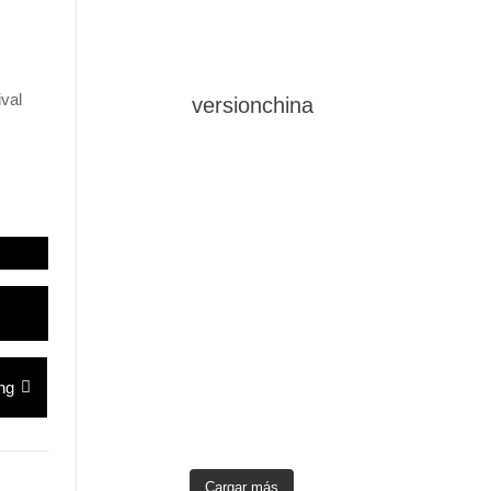
ival
versionchina
ing
Cargar más