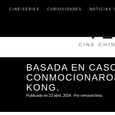
Saltar
al
CINE/SERIES
CURIOSIDADES
NOTICIAS 
contenido
VE
CINE CHI
BASADA EN CAS
CONMOCIONARON
KONG.
Publicado en
23 abril, 2024
Por
versionchina