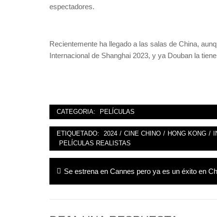
espectadores.
Recientemente ha llegado a las salas de China, aunqu
Internacional de Shanghai 2023, y ya Douban la tien
CATEGORIA:
PELÍCULAS
ETIQUETADO:
2024
/
CINE CHINO
/
HONG KONG
/
I
PELÍCULAS REALISTAS
Navegación
Entrada
Se estrena en Cannes pero ya es un éxito en Ch
de
anterior:
entradas