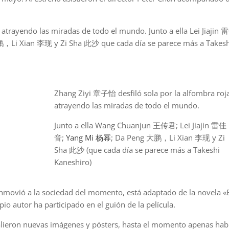
 atrayendo las miradas de todo el mundo. Junto a ella Lei Jiajin
i Xian 李现 y Zi Sha 此沙 que cada día se parece más a Takesh
Zhang Ziyi 章子怡 desfiló sola por la alfombra roj
atrayendo las miradas de todo el mundo.
Junto a ella Wang Chuanjun 王传君; Lei Jiajin 雷佳
音;
Yang Mi 杨幂
; Da Peng 大鹏，Li Xian 李现 y Zi
Sha 此沙 (que cada día se parece más a Takeshi
Kaneshiro)
onmovió a la sociedad del momento, está adaptado de la novela «E
 autor ha participado en el guión de la película.
alieron nuevas imágenes y pósters, hasta el momento apenas hab