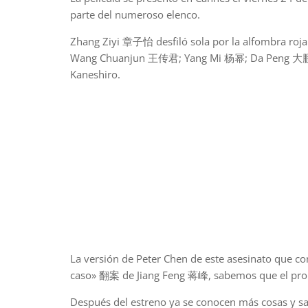
parte del numeroso elenco.
Zhang Ziyi 章子怡 desfiló sola por la alfombra roja
Wang Chuanjun 王传君; Yang Mi 杨幂; Da Peng 大鹏，L
Kaneshiro.
La versión de Peter Chen de este asesinato que c
caso» 翻案 de Jiang Feng 蒋峰, sabemos que el propio
Después del estreno ya se conocen más cosas y s