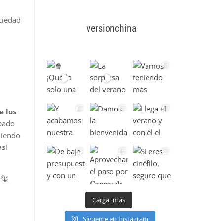
ciedad
versionchina
e los
abado
uiendo
así
千玺
Cargar más
Sígueme en Instagram