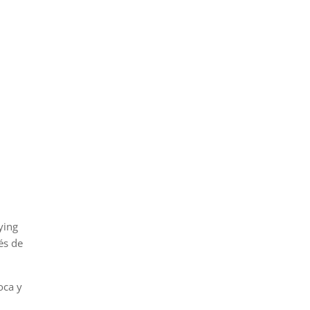
ying
és de
oca y