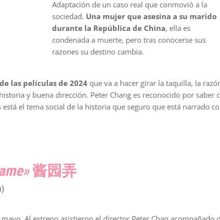
Adaptación de un caso real que conmovió a la
sociedad.
Una mujer que asesina a su marido
durante la República de China
, ella es
condenada a muerte, pero tras conocerse sus
razones su destino cambia.
de las películas de 2024
que va a hacer girar la taquilla, la razó
istoria y buena dirección. Peter Chang es reconocido por saber c
está el tema social de la historia que seguro que está narrado c
name»
酱园弄
n)
e mayo. Al estreno asistieron el director Peter Chan acompañado 