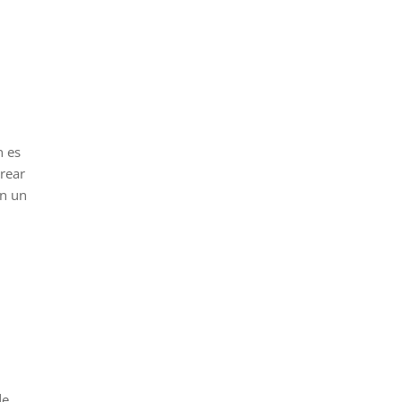
n es
rear
on un
de