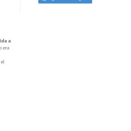
ida a
o era
 el