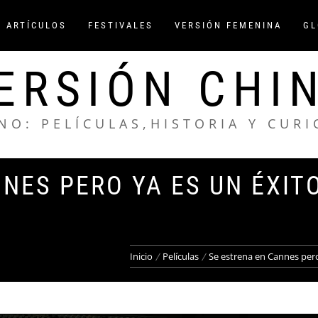
/ ARTÍCULOS
FESTIVALES
VERSIÓN FEMENINA
GL
ERSIÓN CHI
NO: PELÍCULAS,HISTORIA Y CUR
NES PERO YA ES UN ÉXIT
Inicio
Películas
Se estrena en Cannes pero