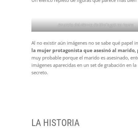
Un elenco repleto de figuras que parece más bien 
Anuncio del elenco de She´s got no name
Al no existir aún imágenes no se sabe qué papel in
la mujer protagonista que asesinó al marido, 
muy probable porque el marido es asesinado, ento
imágenes aparecidas en un set de grabación en la q
secreto.
LA HISTORIA