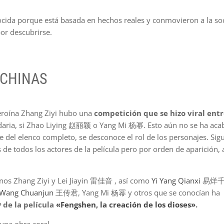
ocida porque está basada en hechos reales y conmovieron a la so
or descubrirse.
 CHINAS
heroína Zhang Ziyi hubo una
competición que se hizo viral entr
undaria, si Zhao Liying 赵丽颖 o Yang Mi 杨幂. Esto aún no se ha ac
e del elenco completo, se desconoce el rol de los personajes. Sig
de todos los actores de la película pero por orden de aparición, 
nos Zhang Ziyi y Lei Jiayin 雷佳音 , así como
Yi Yang Qianxi
易烊
Wang Chuanjun
王传君, Yang Mi 杨幂 y otros que se conocían ha
 de la película
«Fengshen, la creación de los dioses»
.