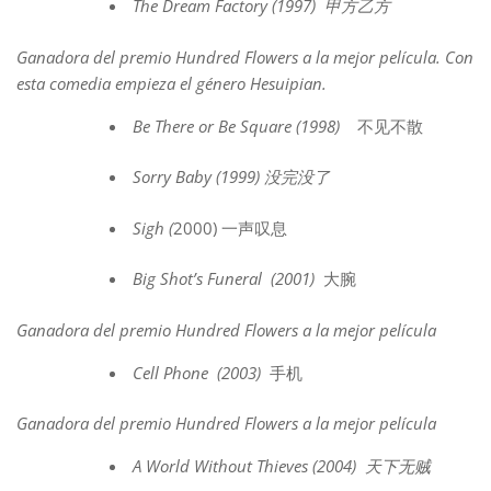
The Dream Factory (1997)
甲方乙方
Ganadora del premio Hundred Flowers a la mejor película. Con
esta comedia empieza el género Hesuipian.
Be There or Be Square (1998)
不见不散
Sorry Baby (1999)
没完没了
Sigh (
2000)
一声叹息
Big Shot’s Funeral (2001)
大腕
Ganadora del premio Hundred Flowers a la mejor película
Cell Phone (2003)
手机
Ganadora del premio Hundred Flowers a la mejor película
A World Without Thieves (2004)
天下无贼