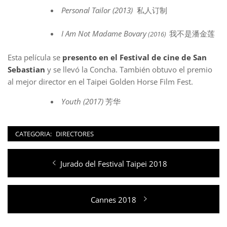
Personal Tailor (2013)
私人订制
I Am Not Madame Bovary
我不是潘金莲
(2016)
Esta película se
presento en el Festival de cine de San
Sebastian
y se llevó la Concha. También obtuvo el premio
al mejor director en el Taipei Golden Horse Film Fest.
Youth (2017)
芳华
CATEGORIA:
DIRECTORES
Navegación
Entrada
Jurado del Festival Taipei 2018
de
anterior:
entradas
Entrada
Cannes 2018
siguiente: