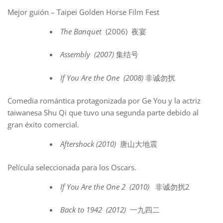
Mejor guión – Taipei Golden Horse Film Fest
The Banquet
(2006)
夜宴
Assembly (2007)
集结号
If You Are the One (2008)
非诚勿扰
Comedia romántica protagonizada por Ge You y la actriz
taiwanesa Shu Qi que tuvo una segunda parte debido al
gran éxito comercial.
Aftershock (2010)
唐山大地震
Película seleccionada para los Oscars.
If You Are the One 2 (2010)
非诚勿扰2
Back to 1942 (2012)
一九四二