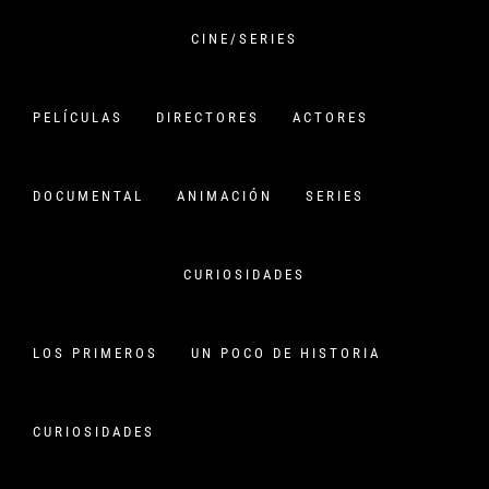
Saltar
al
CINE/SERIES
contenido
VERSIÓN CHINA
PELÍCULAS
DIRECTORES
ACTORES
CINE CHINO:
PELÍCULAS,HISTORIA Y
DOCUMENTAL
ANIMACIÓN
SERIES
CURIOSIDADES
CURIOSIDADES
DÍA:
29 DE ENERO DE 2023
LOS PRIMEROS
UN POCO DE HISTORIA
Inicio
2023
enero
29
CURIOSIDADES