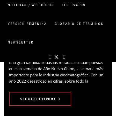
Categoria:
CINE
/
Curiosidades
/
NOTICIAS
NOTICIAS / ARTÍCULOS
FESTIVALES
INCREÍBLE LA SEMANA
DE AÑO NUEVO 2023
VERSIÓN FEMENINA
GLOSARIO DE TÉRMINOS
PUBLICADO EN
29 ENERO, 2023
POR
VERSIONCHINA
11 COMENTARIOS
NEWSLETTER
Ha sido una semana de cine espectacular con muchas
noticias y polémicas que han dejado como resultado
una gran taquilla. Todas las miradas estaban puestas
en esta semana de Año Nuevo Chino, la semana más
importante para la industria cinematográfica. Con un
año 2022 desastroso en cifras, sobre todo la
SEGUIR LEYENDO