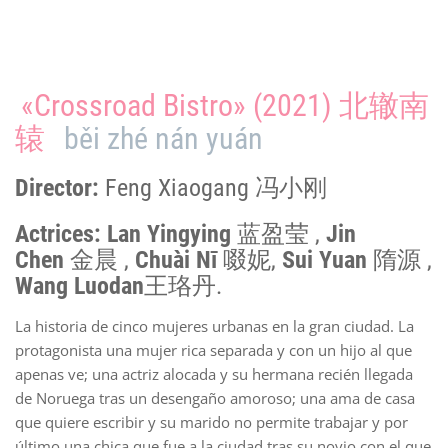
«Crossroad Bistro» (2021) 北辙南
辕
běi zhé nán yuán
Director:
Feng Xiaogang 冯小刚
Actrices: Lan Yingying
蓝盈莹 ,
Jin
Chen
金晨 ,
Chuài Nī
啜妮,
Sui Yuan
隋源 ,
Wang Luodan
王珞丹.
La historia de cinco mujeres urbanas en la gran ciudad. La
protagonista una mujer rica separada y con un hijo al que
apenas ve; una actriz alocada y su hermana recién llegada
de Noruega tras un desengaño amoroso; una ama de casa
que quiere escribir y su marido no permite trabajar y por
último una chica que fue a la ciudad tras su novio con el que