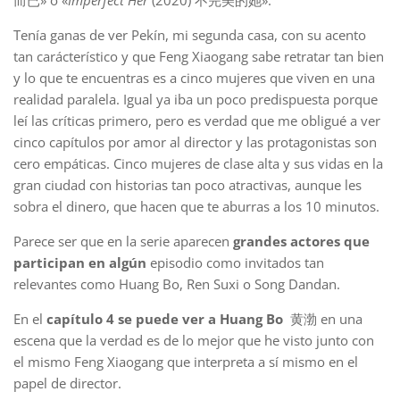
而已» o «
Imperfect Her
(2020) 不完美的她».
Tenía ganas de ver Pekín, mi segunda casa, con su acento
tan carácterístico y que Feng Xiaogang sabe retratar tan bien
y lo que te encuentras es a cinco mujeres que viven en una
realidad paralela. Igual ya iba un poco predispuesta porque
leí las críticas primero, pero es verdad que me obligué a ver
cinco capítulos por amor al director y las protagonistas son
cero empáticas. Cinco mujeres de clase alta y sus vidas en la
gran ciudad con historias tan poco atractivas, aunque les
sobra el dinero, que hacen que te aburras a los 10 minutos.
Parece ser que en la serie aparecen
grandes actores que
participan en algún
episodio como invitados tan
relevantes como Huang Bo, Ren Suxi o Song Dandan.
En el
capítulo 4 se puede ver a Huang Bo
黄渤 en una
escena que la verdad es de lo mejor que he visto junto con
el mismo Feng Xiaogang que interpreta a sí mismo en el
papel de director.