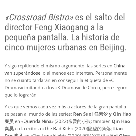
«Crossroad Bistro»
es el salto del
director Feng Xiaogang a la
pequeña pantalla. La historia de
cinco mujeres urbanas en Beijing.
Y sigo repitiendo el mismo argumento, las series en
China
van superándose,
o al menos eso intentan. Personalmente
no sé cuanto tardarán en conseguir la etiqueta de «C-
Dramas» imitando a los «K-Dramas» de Corea, pero seguro
que lo lograrán.
Y es que vemos cada vez más a actores de la gran pantalla
se pasan al mundo de las series:
Ren Suxi 任素汐 y Qin Hao
秦昊
en «
Querida Niña»
(2022)亲爱的小孩; también
Qin Hao
秦昊
en la exitosa
«The Bad Kids»
(2020)隐秘的角落;
Liao
Fan 廖凡
en «
The Long Night» (
2020) 沉默的真相 o
Hai Qing