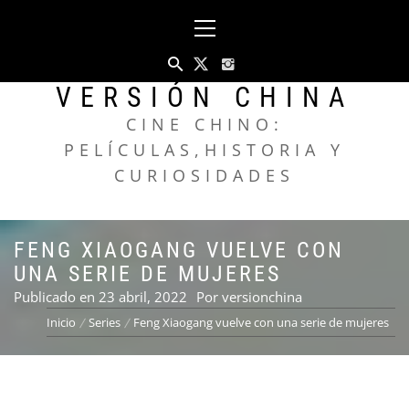
Saltar
Menú
al
principal
contenido
VERSIÓN CHINA
CINE CHINO:
PELÍCULAS,HISTORIA Y
CURIOSIDADES
FENG XIAOGANG VUELVE CON
UNA SERIE DE MUJERES
Publicado en
23 abril, 2022
Por
versionchina
Inicio
Series
Feng Xiaogang vuelve con una serie de mujeres