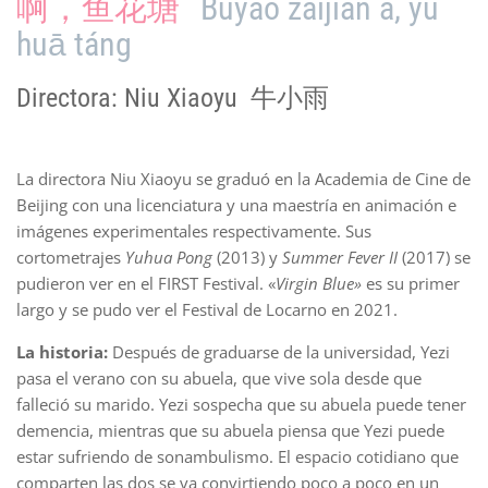
啊，鱼花塘
Bùyào zàijiàn a, yú
huā táng
Directora: Niu Xiaoyu 牛小雨
La directora Niu Xiaoyu se graduó en la Academia de Cine de
Beijing con una licenciatura y una maestría en animación e
imágenes experimentales respectivamente. Sus
cortometrajes
Yuhua Pong
(2013) y
Summer Fever II
(2017) se
pudieron ver en el FIRST Festival. «
Virgin Blue»
es su primer
largo y se pudo ver el Festival de Locarno en 2021.
La historia:
Después de graduarse de la universidad, Yezi
pasa el verano con su abuela, que vive sola desde que
falleció su marido. Yezi sospecha que su abuela puede tener
demencia, mientras que su abuela piensa que Yezi puede
estar sufriendo de sonambulismo. El espacio cotidiano que
comparten las dos se va convirtiendo poco a poco en un