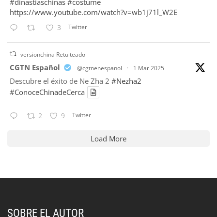
#dinastiaschinas
#costume
https://www.youtube.com/watch?v=wb1j71l_W2E
Twitter
3
versionchina Retuiteado
tar
CGTN Español
@cgtnenespanol
·
1 Mar 2025
Descubre el éxito de Ne Zha 2
#Nezha2
#ConoceChinadeCerca
Twitter
2
9
Load More
SOBRE EL AUTOR