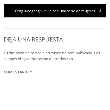
entradas
Entrada
Feng Xiaogang vuelve con una serie de mujeres
siguiente:
DEJA UNA RESPUESTA
Tu dirección de correo electrónico no será publicada.
Los
campos obligatorios están marcados con
*
COMENTARIO
*