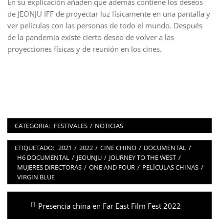
En su explicación añaden que además contiene los deseos
de JEONJU IFF de proyectar luz físicamente en una pantalla y
ver películas con las personas de todo el mundo. Después
de la pandemia existe cierto deseo de volver a las
proyecciones físicas y de reunión en los cines.
CATEGORIA:
FESTIVALES
/
NOTICIAS
ETIQUETADO:
2021
/
2022
/
CINE CHINO
/
DOCUMENTAL
/
H6 DOCUMENTAL
/
JEOUNJU
/
JOURNEY TO THE WEST
/
MUJERES DIRECTORAS
/
ONE AND FOUR
/
PELÍCULAS CHINAS
/
VIRGIN BLUE
Navegación
Entrada
Presencia china en Far East Film Fest 2022
de
anterior: