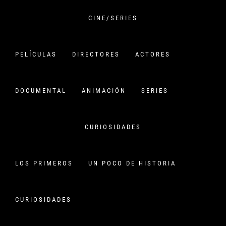
Saltar
al
CINE/SERIES
contenido
VERSIÓN CHINA
PELÍCULAS
DIRECTORES
ACTORES
CINE CHINO:
PELÍCULAS,HISTORIA Y
DOCUMENTAL
ANIMACIÓN
SERIES
CURIOSIDADES
CURIOSIDADES
PRESENCIA CHINA EN EL
FESTIVAL JEONJU
Publicado en
15 abril, 2022
Por
versionchina
LOS PRIMEROS
UN POCO DE HISTORIA
Inicio
NOTICIAS
Presencia china en el Festival JEONJU
CURIOSIDADES