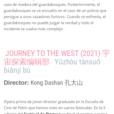
casa de madera del guardabosques. Posteriormente, el
guardabosques se ve envuelto en el caso de un policía que
persigue a unos cazadores furtivos. Cuando se enfrenta, el
guardabosques no puede juzgar la verdad y todo el
incidente se vuelve más complejo
JOURNEY TO THE WEST (2021) 宇
宙探索编辑部
Yǔzhòu tànsuǒ
biānjí bù
Director:
Kong Dashan 孔大山
Ópera prima de joven director graduado en la Escuela de
Cine de Pekín que hemos visto en varios festivales. En la 5
edición del
Festival de Pingyao
se llevó el premio a mejor