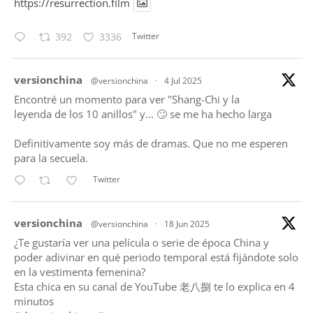
https://resurrection.film
Twitter
392
3336
tar
versionchina
@versionchina
·
4 Jul 2025
Encontré un momento para ver "Shang-Chi y la
leyenda de los 10 anillos" y... 🙄 se me ha hecho larga
Definitivamente soy más de dramas. Que no me esperen
para la secuela.
Twitter
tar
versionchina
@versionchina
·
18 Jun 2025
¿Te gustaría ver una película o serie de época China y
poder adivinar en qué periodo temporal está fijándote solo
en la vestimenta femenina?
Esta chica en su canal de YouTube 老八捌 te lo explica en 4
minutos