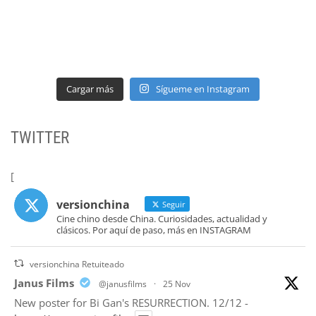
Cargar más
Sígueme en Instagram
TWITTER
[
versionchina
Seguir
Cine chino desde China. Curiosidades, actualidad y
clásicos. Por aquí de paso, más en INSTAGRAM
versionchina Retuiteado
tar
Janus Films
@janusfilms
·
25 Nov
New poster for Bi Gan's RESURRECTION. 12/12 -