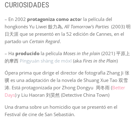
CURIOSIDADES
– En 2002
protagoniza como acto
r la película del
hongkonés Yu Liwei 餘力為,
All Tomorrow’s Parties
(2003) 明
日天涯 que se presentó en la 52 edición de Cannes, en el
partado un
Certain Regard
.
– Ha
producido
la película
Moses in the plain
(2021) 平原上
的摩西
Píngyuán shàng de móxī
(aka
Fires in the Plain
)
Ópera prima que dirige el director de fotografía Zhang Ji 张
骥 es una adaptación de la novela de Shuang Xue Tao 双雪
涛. Está protagonizada por Zhong Dongyu 周冬雨 (
Better
Day
s
) y Liu Haoran 刘昊然 (Detective China Town)
Una drama sobre un homicidio que se presentó en el
Festival de cine de San Sebastián.