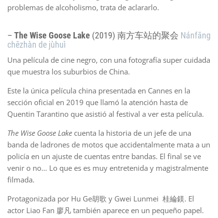
problemas de alcoholismo, trata de aclararlo.
–
The Wise Goose Lake
(2019) 南方车站的聚会
Nánfāng
chēzhàn de jùhuì
Una película de cine negro, con una fotografía super cuidada
que muestra los suburbios de China.
Este la única película china presentada en Cannes en la
sección oficial en 2019 que llamó la atención hasta de
Quentin Tarantino que asistió al festival a ver esta película.
The Wise Goose Lake
cuenta la historia de un jefe de una
banda de ladrones de motos que accidentalmente mata a un
policía en un ajuste de cuentas entre bandas. El final se ve
venir o no… Lo que es es muy entretenida y magistralmente
filmada.
Protagonizada por Hu Ge胡歌 y Gwei Lunmei 桂綸鎂. El
actor Liao Fan
廖凡 también aparece en un pequeño papel.