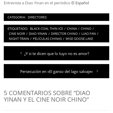
Entrevista a Diao Yinan en el periódico
El Español
CATEGORIA:
DIRECTORES
ETIQUETADO:
BLACK COAL THIN ICE
/
CHINA
/
CHINO
/
CINE NOIR
/
DIAO YINAN
/
DIRECTOR CHINO
/
LIAO FAN
/
NIGHT TRAIN
/
PELÍCULAS CHINAS
/
WISE GOOSE LAKE
Navegación
Entrada
¿Y si te dicen que lo tuyo no es amor?
de
anterior:
entradas
Entrada
Persecución en «El ganso del lago salvaje»
siguiente:
5 COMENTARIOS SOBRE “DIAO
YINAN Y EL CINE NOIR CHINO”