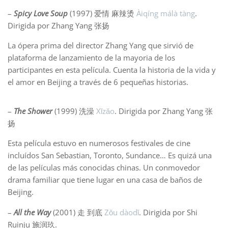
–
Spicy Love Soup
(1997) 爱情 麻辣烫
Àiqíng málà tàng
.
Dirigida por Zhang Yang 张扬
La ópera prima del director Zhang Yang que sirvió de
plataforma de lanzamiento de la mayoria de los
participantes en esta película. Cuenta la historia de la vida y
el amor en Beijing a través de 6 pequeñas historias.
–
The Shower
(1999) 洗澡
Xǐzǎo
. Dirigida por Zhang Yang 张
扬
Esta película estuvo en numerosos festivales de cine
incluídos San Sebastian, Toronto, Sundance… Es quizá una
de las películas más conocidas chinas. Un conmovedor
drama familiar que tiene lugar en una casa de baños de
Beijing.
–
All the Way
(2001) 走 到底
Zǒu dàodǐ
. Dirigida por Shi
Ruinju 施润玖.