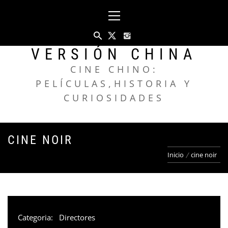
Saltar
Menú
al
principal
contenido
VERSIÓN CHINA
CINE CHINO:
PELÍCULAS,HISTORIA Y
CURIOSIDADES
CINE NOIR
Inicio
cine noir
Categoria:
Directores