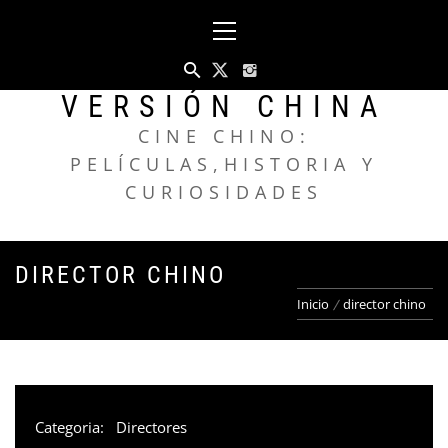
Saltar
Menú
al
principal
contenido
VERSIÓN CHINA
CINE CHINO:
PELÍCULAS,HISTORIA Y
CURIOSIDADES
DIRECTOR CHINO
Inicio
director chino
Categoria:
Directores