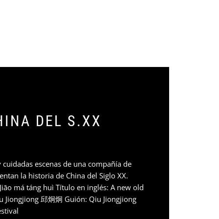
HINA DEL S.XX
 y cuidadas escenas de una compañía de
entan la historia de China del Siglo XX.
Jiāo má táng huì Título en inglés: A new old
iu Jiongjiong 邱炯炯 Guión: Qiu Jiongjiong
stival