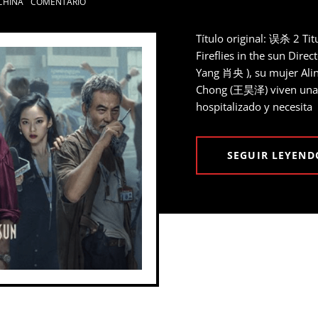
CHINA
COMENTARIO
Título original: 误杀 2 Tit
Fireflies in the sun Dire
Yang 肖央 ), su mujer Al
Chong (王昊泽) viven una vi
hospitalizado y necesita
SEGUIR LEYEND