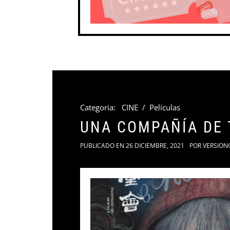
Categoria:
CINE
/
Películas
UNA COMPAÑÍA DE 
PUBLICADO EN
26 DICIEMBRE, 2021
POR
VERSION