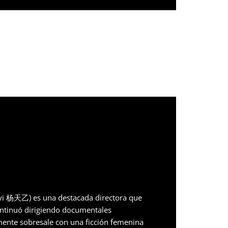
nyi 杨天乙) es una destacada directora que
ntinuó dirigiendo documentales
mente sobresale con una ficción femenina