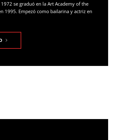
 1972 se graduó en la Art Academy of the
en 1995. Empezó como bailarina y actriz en
O