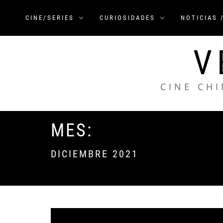
Saltar
al
CINE/SERIES
CURIOSIDADES
NOTICIAS 
contenido
V
CINE CHI
MES:
DICIEMBRE 2021