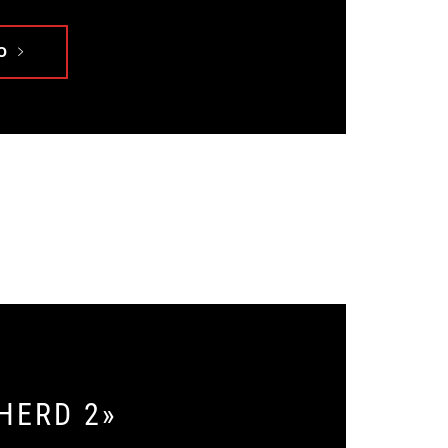
O
HERD 2»