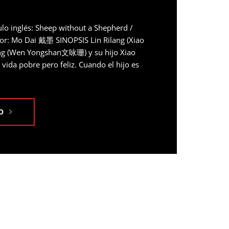
ulo inglés: Sheep without a Shepherd /
ctor: Mo Dai 戴墨 SINOPSIS Lin Rilang (Xiao
ing (Wen Yongshan文咏珊) y su hijo Xiao
da pobre pero feliz. Cuando el hijo es
O