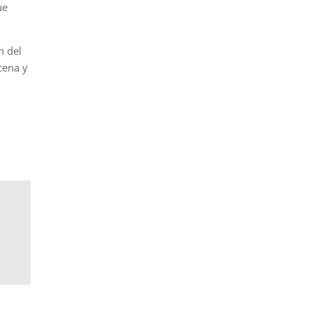
ue
n del
cena y