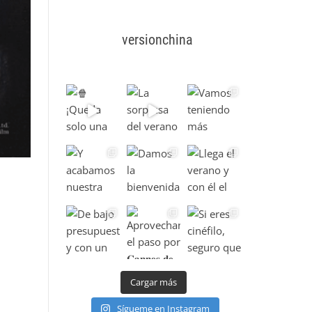
versionchina
Cargar más
Sígueme en Instagram