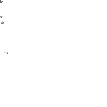
de
ndo.
 de
n uno