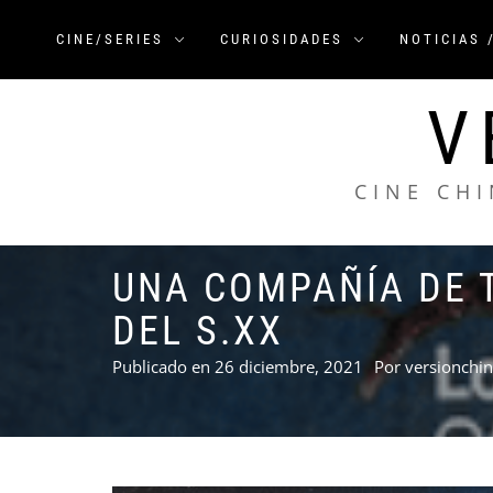
Saltar
al
CINE/SERIES
CURIOSIDADES
NOTICIAS 
contenido
V
CINE CHI
UNA COMPAÑÍA DE T
DEL S.XX
Publicado en
26 diciembre, 2021
Por
versionchi