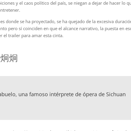
iones y el caos político del país, se niegan a dejar de hacer lo q
ntretener.
ales donde se ha proyectado, se ha quejado de la excesiva duració
to pero sí coinciden en que el alcance narrativo, la puesta en es
el trailer para amar esta cinta.
g 邱炯炯
o abuelo, una famoso intérprete de ópera de Sichuan