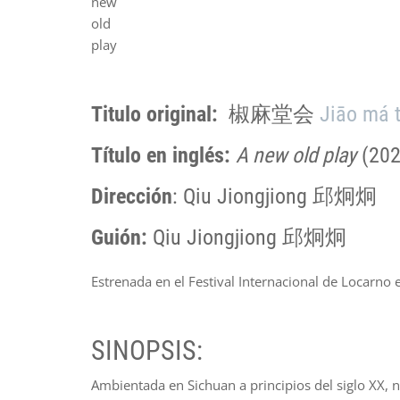
new
old
play
Titulo original:
​ 椒麻堂会 ​
Jiāo má 
Título en inglés:
A new old play
(202
Dirección
: Qiu Jiongjiong 邱炯炯
Guión:
Qiu Jiongjiong 邱炯炯
Estrenada en el Festival Internacional de Locarno 
SINOPSIS:
Ambientada en Sichuan a principios del siglo XX, 