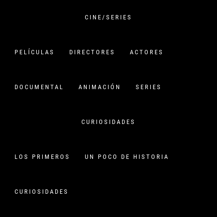
Saltar
al
CINE/SERIES
contenido
VERSIÓN CHINA
PELÍCULAS
DIRECTORES
ACTORES
CINE CHINO:
PELÍCULAS,HISTORIA Y
DOCUMENTAL
ANIMACIÓN
SERIES
CURIOSIDADES
CURIOSIDADES
LAS SERIES CHINAS DE 2023,
CDRAMAS
Publicado en
19 diciembre, 2023
Por
versionchina
LOS PRIMEROS
UN POCO DE HISTORIA
Inicio
Series
Las series chinas de 2023, Cdramas
CURIOSIDADES