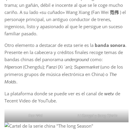
trama; un gañán, débil e inocente al que se le coge mucho
cariño. A su lado «su cuñado» Wang Xiang (Fan Wei
范伟
) el
personaje principal, un antiguo conductor de trenes,
ingenioso, listo y apasionado al que le persigue un suceso
familiar pasado.
Otro elemento a destacar de esta serie es la
banda sonora
.
Presente en la cabecera y créditos finales recoge temas de
bandas chinas del panorama
como:
underground
(Chengdu);
(Xi ´an);
(uno de los
Hiperson
Fanzi
Supermarket
primeros grupos de música electrónica en China) o
The
.
Molds
La plataforma donde se puede ver es el canal de
wetv
de
Tecent Video de YouTube.
Fan Wei
Li Gengxi y Jiang Qimin