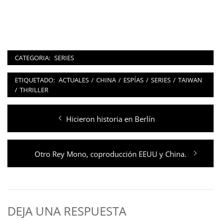
CATEGORIA:
SERIES
ETIQUETADO:
ACTUALES
/
CHINA
/
ESPÍAS
/
SERIES
/
TAIWAN
/
THRILLER
Navegación
Entrada
Hicieron historia en Berlín
de
anterior:
entradas
Entrada
Otro Rey Mono, coproducción EEUU y China.
siguiente:
DEJA UNA RESPUESTA