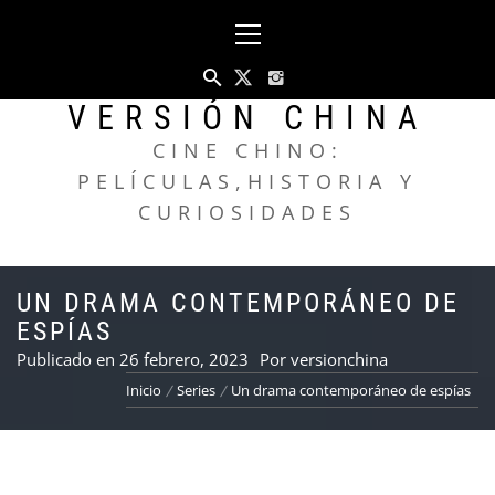
Saltar
Menú
al
principal
contenido
VERSIÓN CHINA
CINE CHINO:
PELÍCULAS,HISTORIA Y
CURIOSIDADES
UN DRAMA CONTEMPORÁNEO DE
ESPÍAS
Publicado en
26 febrero, 2023
Por
versionchina
Inicio
Series
Un drama contemporáneo de espías