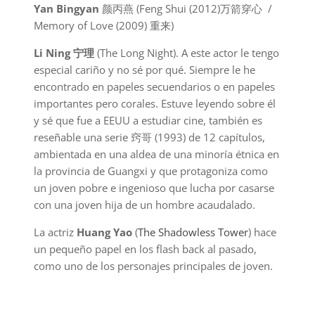
Yan Bingyan
颜丙燕 (Feng Shui (2012)万箭穿心 /
Memory of Love (2009) 重来)
Li Ning 宁理
(The Long Night). A este actor le tengo
especial cariño y no sé por qué. Siempre le he
encontrado en papeles secuendarios o en papeles
importantes pero corales. Estuve leyendo sobre él
y sé que fue a EEUU a estudiar cine, también es
reseñable una serie 窍哥 (1993) de 12 capítulos,
ambientada en una aldea de una minoría étnica en
la provincia de Guangxi y que protagoniza como
un joven pobre e ingenioso que lucha por casarse
con una joven hija de un hombre acaudalado.
La actriz
Huang Yao
(
The Shadowless Tower
) hace
un pequeño papel en los flash back al pasado,
como uno de los personajes principales de joven.