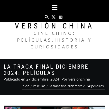
Saltar
Menú
al
principal
contenido
VERSIÓN CHINA
CINE CHINO:
PELÍCULAS,HISTORIA Y
CURIOSIDADES
LA TRACA FINAL DICIEMBRE
2024: PELÍCULAS
Publicado en
27 diciembre, 2024
Por
versionchina
Inicio
Películas
La traca final diciembre 2024: películas