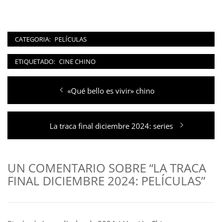
CATEGORIA:
PELÍCULAS
ETIQUETADO:
CINE CHINO
Navegación
Entrada
«Qué bello es vivir» chino
de
anterior:
entradas
Entrada
La traca final diciembre 2024: series
siguiente:
UN COMENTARIO SOBRE “LA TRACA
FINAL DICIEMBRE 2024: PELÍCULAS”