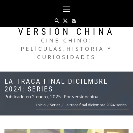
Saltar
Menú
al
principal
contenido
VERSIÓN CHINA
CINE CHINO:
PELÍCULAS,HISTORIA Y
CURIOSIDADES
LA TRACA FINAL DICIEMBRE
2024: SERIES
Publicado en
2 enero, 2025
Por
versionchina
Inicio
Series
La traca final diciembre 2024: series