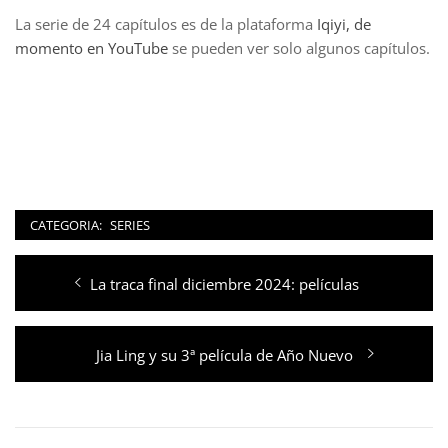
La serie de 24 capítulos es de la plataforma
Iqiyi, de
momento en YouTube
se pueden ver solo algunos capítulos.
CATEGORIA:
SERIES
Navegación
Entrada
La traca final diciembre 2024: películas
de
anterior:
entradas
Entrada
Jia Ling y su 3ª película de Año Nuevo
siguiente: