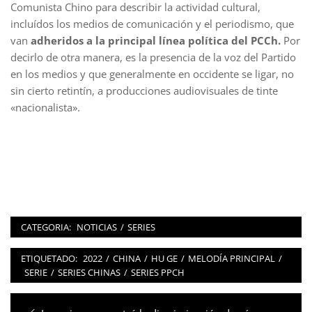
Comunista Chino para describir la actividad cultural,
incluídos los medios de comunicación y el periodismo, que
van
adheridos a la principal línea política del PCCh.
Por
decirlo de otra manera, es la presencia de la voz del Partido
en los medios y que generalmente en occidente se ligar, no
sin cierto retintín, a producciones audiovisuales de tinte
«nacionalista».
CATEGORIA:
NOTICIAS
/
SERIES
ETIQUETADO:
2022
/
CHINA
/
HU GE
/
MELODÍA PRINCIPAL
/
SERIE
/
SERIES CHINAS
/
SERIES PPCH
Navegación