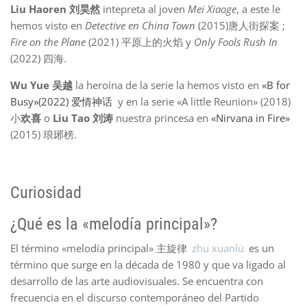
Liu Haoren 刘昊然
intepreta al joven
Mei Xiaoge
, a este le
hemos visto en
Detective en China Town
(2015)唐人街探案 ;
Fire on the Plane
(2021) 平原上的火焰 y
Only Fools Rush In
(2022) 四海.
Wu Yue 吴越
la heroína de la serie la hemos visto en
«B for
Busy»(2022) 爱情神话
y en la serie «A little Reunion» (2018)
小
欢喜
o
Liu Tao 刘涛
nuestra princesa en
«Nirvana in Fire»
(2015) 琅琊榜.
Curiosidad
¿Qué es la «melodía principal»?
El término «melodía principal» 主旋律
zhu xuanlü
es un
término que surge en la década de 1980 y que va ligado al
desarrollo de las arte audiovisuales. Se encuentra con
frecuencia en el discurso contemporáneo del Partido