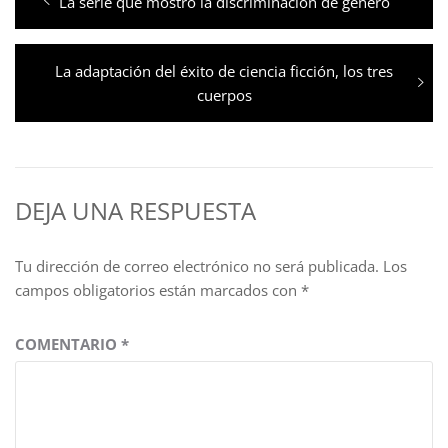
Entrada
La serie que mostró la discriminación de género
de
anterior:
entradas
Entrada
La adaptación del éxito de ciencia ficción, los tres
siguiente:
cuerpos
DEJA UNA RESPUESTA
Tu dirección de correo electrónico no será publicada.
Los
campos obligatorios están marcados con
*
COMENTARIO
*