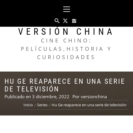
Saltar
Menú
al
principal
contenido
VERSIÓN CHINA
CINE CHINO:
PELÍCULAS,HISTORIA Y
CURIOSIDADES
HU GE REAPARECE EN UNA SERIE
DE TELEVISIÓN
Publicado en
3 diciembre, 2022
Por
versionchina
Inicio
Series
Hu Ge reaparece en una serie de televisión