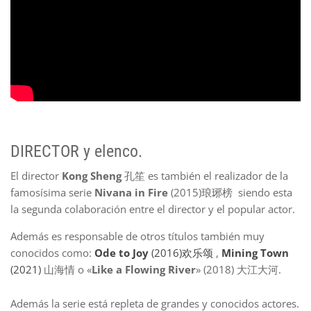
DIRECTOR y elenco.
El director
Kong Sheng
孔笙 es también el realizador de la
famosísima serie
Nivana in Fire
(2015)琅琊榜 siendo esta
la segunda colaboración entre el director y el popular actor.
Además es responsable de otros títulos también muy
conocidos como:
Ode to Joy
(2016)欢乐颂
,
Mining Town
(2021)
山海情 o «
Like a Flowing River
» (2018) 大江大河.
Además la serie está repleta de grandes y conocidos actores.