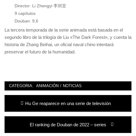
Director: Li Zhengyi 李圳宜
9 capítulos
Douban: 9,6
La tercera temporada de la serie animada está basada en el
segundo libro de la trilogía de Liu «The Dark Forest», y cuenta la
historia de Zhang Beihai, un oficial naval chino intentará
preservar el futuro de la humanidad.
CATEGORIA:
ANIMACIÓN
/
NOTICIAS
Navegación
Entrada
Hu Ge reaparece en una serie de televisión
de
anterior:
entradas
Entrada
El ranking de Douban de 2022 – series
siguiente: