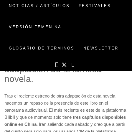
NOTICIAS / ARTÍCULOS
FESTIVALES
VERSIÓN FEMENINA
El pasado 10 de diciembre se
estrenaba en la plataforma
Bilibili la serie «Los Tres
GLOSARIO DE TÉRMINOS
NEWSLETTER
Cuerpos – Animación»
adaptación de la famosa
novela.
Tras el reciente estreno de otra adaptación de esta novela
hacemos un repaso de la presencia de este libro en el
panorama audiovisual. El más reciente es este de la plataforma
Bilibili y que de momento solo tiene
tres capítulos disponibles
online en China
. Irán saliendo cada sábado y creo que a partir
del quinto será solo para los usuarios VIP de la plataforma.