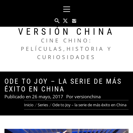
Saltar
Menú
al
principal
contenido
VERSIÓN CHINA
CINE CHINO:
PELÍCULAS,HISTORIA Y
CURIOSIDADES
ODE TO JOY – LA SERIE DE MÁS
ÉXITO EN CHINA
Publicado en
26 mayo, 2017
Por
versionchina
Inicio
Series
Ode to Joy – la serie de más éxito en China