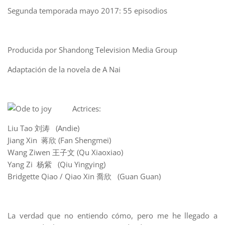
Segunda temporada mayo 2017: 55 episodios
Producida por Shandong Television Media Group
Adaptación de la novela de A Nai
Actrices:
Liu Tao
刘涛
(Andie)
Jiang Xin 蒋欣 (Fan Shengmei)
Wang Ziwen 王子文 (Qu Xiaoxiao)
Yang Zi 杨紫 (Qiu Yingying)
Bridgette Qiao / Qiao Xin 喬欣 (Guan Guan)
La verdad que no entiendo cómo, pero me he llegado a