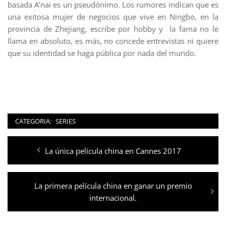
basada A’nai es un pseudónimo. Los rumores indican que es
una exitosa mujer de negocios que vive en Ningbo, en la
provincia de Zhejiang, escribe por hobby y la fama no le
llama en absoluto, es más, no concede entrevistas ni quiere
que su identidad se haga pública por nada del mundo.
CATEGORIA:
SERIES
Navegación
Entrada
La única película china en Cannes 2017
de
anterior:
entradas
Entrada
La primera película china en ganar un premio
siguiente:
internacional.