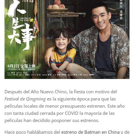
Después del Año Nuevo Chino, la fiesta con motivo del
Festival de Qingming
es la siguiente época para que las
películas locales de menor presupuesto estrenen. Este año
con tanta ciudad cerrada por COVID la mayoría de las
películas han decidido posponer sus estrenos.
Hace poco hablábamos del
estreno de Batman en China
y de