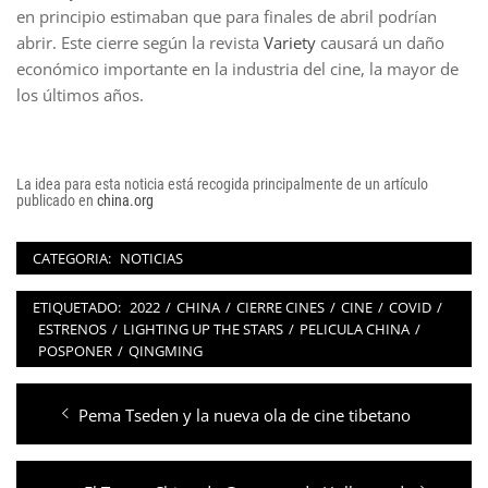
en principio estimaban que para finales de abril podrían
abrir. Este cierre según la revista
Variety
causará un daño
económico importante en la industria del cine, la mayor de
los últimos años.
La idea para esta noticia está recogida principalmente de un artículo
publicado en
china.org
CATEGORIA:
NOTICIAS
ETIQUETADO:
2022
/
CHINA
/
CIERRE CINES
/
CINE
/
COVID
/
ESTRENOS
/
LIGHTING UP THE STARS
/
PELICULA CHINA
/
POSPONER
/
QINGMING
Navegación
Entrada
Pema Tseden y la nueva ola de cine tibetano
de
anterior:
entradas