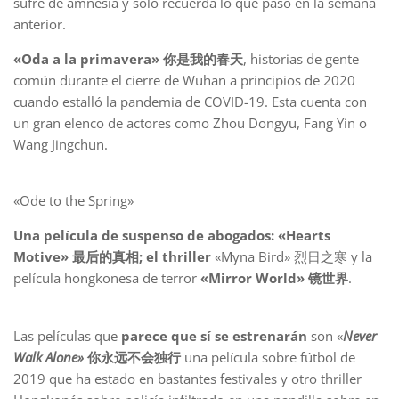
sufre de amnesia y solo recuerda lo que pasó en la semana
anterior.
«Oda a la primavera» 你是我的春天
, historias de gente
común durante el cierre de Wuhan a principios de 2020
cuando estalló la pandemia de COVID-19. Esta cuenta con
un gran elenco de actores como Zhou Dongyu, Fang Yin o
Wang Jingchun.
«Ode to the Spring»
Una película de suspenso de abogados: «Hearts
Motive» 最后的真相; el thriller
«Myna Bird» 烈日之寒 y la
película hongkonesa de terror
«Mirror World» 镜世界
.
Las películas que
parece que sí se estrenarán
son «
Never
Walk Alone»
你永远不会独行
una película sobre fútbol de
2019 que ha estado en bastantes festivales y otro thriller