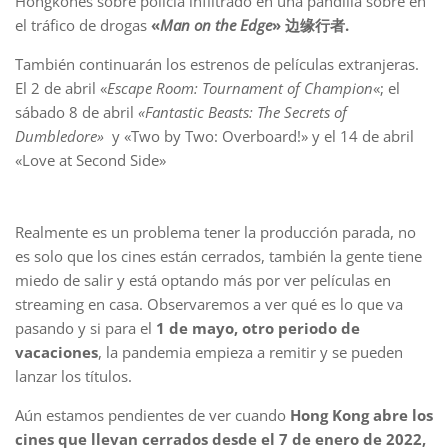
Hongkonés sobre policía infiltrado en una pandilla sobre en
el tráfico de drogas
«
Man on the Edge
» 边缘行者.
También continuarán los estrenos de películas extranjeras.
El 2 de abril «
Escape Room: Tournament of Champion
«; el
sábado 8 de abril
«Fantastic Beasts: The Secrets of
Dumbledore»
y «Two by Two: Overboard!» y el 14 de abril
«Love at Second Side»
Realmente es un problema tener la producción parada, no
es solo que los cines están cerrados, también la gente tiene
miedo de salir y está optando más por ver películas en
streaming en casa. Observaremos a ver qué es lo que va
pasando y si para el
1 de mayo, otro periodo de
vacaciones
, la pandemia empieza a remitir y se pueden
lanzar los títulos.
Aún estamos pendientes de ver cuando
Hong Kong abre los
cines que llevan cerrados desde el 7 de enero de 2022,