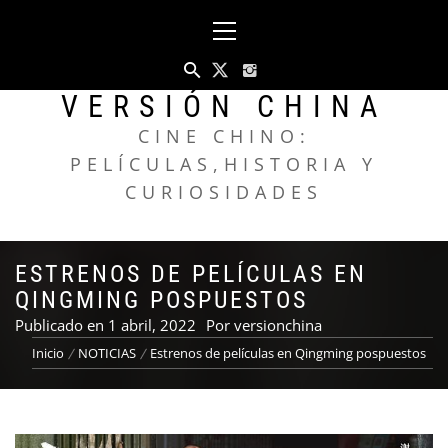
Saltar
Menú
al
principal
contenido
VERSIÓN CHINA
CINE CHINO:
PELÍCULAS,HISTORIA Y
CURIOSIDADES
ESTRENOS DE PELÍCULAS EN
QINGMING POSPUESTOS
Publicado en
1 abril, 2022
Por
versionchina
Inicio
NOTICIAS
Estrenos de películas en Qingming pospuestos