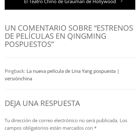
Entrada
El Teatro Chino de Grauman de Hollywood
siguiente:
UN COMENTARIO SOBRE “ESTRENOS
DE PELÍCULAS EN QINGMING
POSPUESTOS”
Pingback:
La nueva película de Lina Yang pospuesta |
versiónchina
DEJA UNA RESPUESTA
Tu dirección de correo electrónico no será publicada.
Los
campos obligatorios están marcados con
*