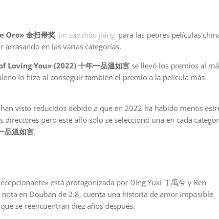
 de Oro» 金扫帚奖
Jīn sàozhǒu jiǎng
para las peores películas chin
 arrasando en las varias categorías.
 of Loving You» (2022) 十年一品溫如言
se llevó los premios al má
 pleno lo hizo al conseguir también el premio a la película más
e han visto reducidos debido a que en 2022 ha habido menos estr
s directores pero este año solo se seleccionó una en cada catego
 十年一品溫如言
.
 decepcionante» está protagonizada por Ding Yuxi 丁禹兮 y Ren
nota en Douban de 2.8, cuenta una historia de amor imposible
 que se reencuentran diez años después.