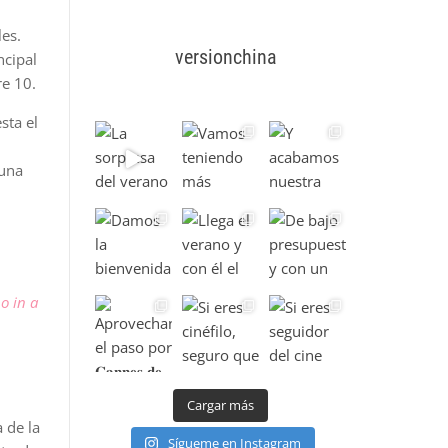
es.
versionchina
ncipal
e 10.
sta el
 una
o in a
Cargar más
 de la
Sígueme en Instagram