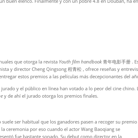
un buen elenco. Finalmente y con un pobre 4.8 en Douban, ha e
uales que otorga la revista
Youth film handbook
青年电影手册 . Es
ionista y director Cheng Qingsong 程青松 , ofrece reseñas y entrevis
ntregar estos premios a las películas más decepcionantes del añ
urado y el público en línea han votado a lo peor del cine chino. 
ne
y de ahí el jurado otorga los premios finales.
 suele ser habitual que los ganadores pasen a recoger su premio
 la ceremonia por eso cuando el actor Wang Baoqiang se
esentó fue bastante sonado. Su debut como director en la