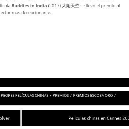
lícula
Buddies in India
(2017)
大闹天竺
se llevó el premio al
rector más decepcionante.
PEORES PELÍCULAS CHINAS
/
PREMIOS
/
PREMIOS ESCOBA ORO
/
Entrada
olver.
Películas chinas en Cannes 20
siguiente: