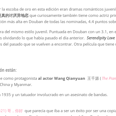
 la escoba de oro en esta edición eran dramas románticos juvenil
 我是真的讨厌异地恋
que curiosamente también tiene como actriz pri
ción más alta en Douban de todas las nominadas, 4.4 puntos sobr
ra del mismo estilo juvenil. Puntuada en Douban con un 3.1, en e
as olvidando lo que había pasado el día anterior.
Serendipity Love
 del pasado que se vuelven a encontrar. Otra película que tiene
ión están:
ne como protagonista
al actor Wang Qianyuan
王千源 (
The Pian
re China y Myanmar.
a 1935 y un tatuador involucrado en un asesinato de bandas.
(2021) 哥，你好
que parecía que iba a ser un éxito por ser una copia