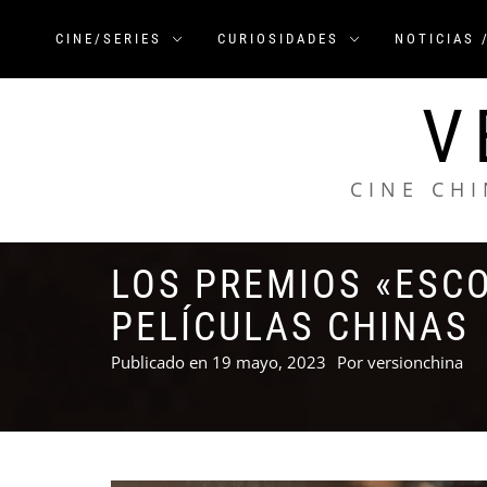
Saltar
al
CINE/SERIES
CURIOSIDADES
NOTICIAS 
contenido
V
CINE CHI
LOS PREMIOS «ESCO
PELÍCULAS CHINAS
Publicado en
19 mayo, 2023
Por
versionchina