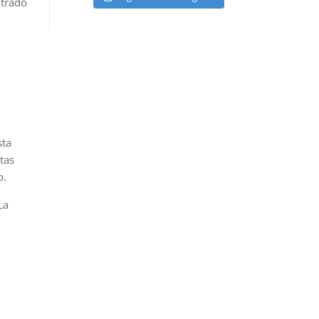
ntrado
ta
tas
o.
La