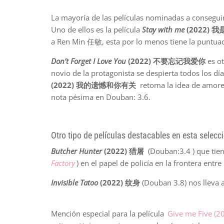
La mayoría de las películas nominadas a conseguir
Uno de ellos es la película
Stay with me
(2022)
a Ren Min 任敏, esta por lo menos tiene la puntua
Don’t Forget I Love You
(2022) 不要忘记我爱你
es ot
novio de la protagonista se despierta todos los dí
(2022) 我的遗憾和你有关
retoma la idea de amores
nota pésima en Douban: 3.6.
Otro tipo de películas destacables en esta selecc
Butcher Hunter
(2022) 猎屠
(Douban:3.4 ) que tie
Factory
) en el papel de policía en la frontera ent
Invisible Tatoo
(2022) 纹身‎
(Douban 3.8) nos lleva 
Mención especial para la película
Give me Five 