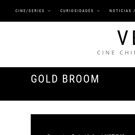
Saltar
al
CINE/SERIES
CURIOSIDADES
NOTICIAS 
contenido
V
CINE CHI
GOLD BROOM