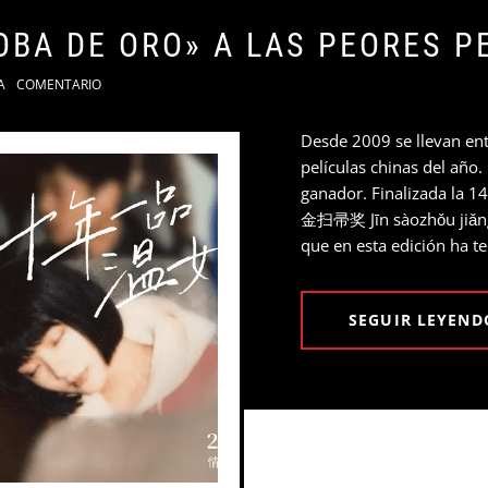
OBA DE ORO» A LAS PEORES P
A
COMENTARIO
Desde 2009 se llevan en
películas chinas del año.
ganador. Finalizada la 1
金扫帚奖 Jīn sàozhǒu jiǎng 
que en esta edición ha t
SEGUIR LEYEND