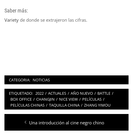
Saber más:
Variety
de donde se extrajeron las cifras.
CATEGORIA:
NOTICIAS
ETIQUETADO:
2022
/
ACTUALES
/
AÑO NUEVO
/
BATTLE
/
BOX OFFICE
/
CHANGJIN
/
NICE VIEW
/
PELÍCULAS
/
PELÍCULAS CHINAS
/
TAQUILLA CHINA
/
ZHANG YIMOU
Navegación
Entrada
Una introducción al cine negro chino
de
anterior: