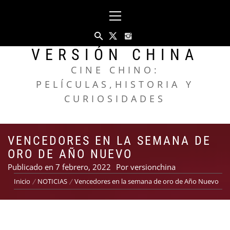
Saltar
Menú
al
principal
contenido
VERSIÓN CHINA
CINE CHINO:
PELÍCULAS,HISTORIA Y
CURIOSIDADES
VENCEDORES EN LA SEMANA DE
ORO DE AÑO NUEVO
Publicado en
7 febrero, 2022
Por
versionchina
Inicio
NOTICIAS
Vencedores en la semana de oro de Año Nuevo