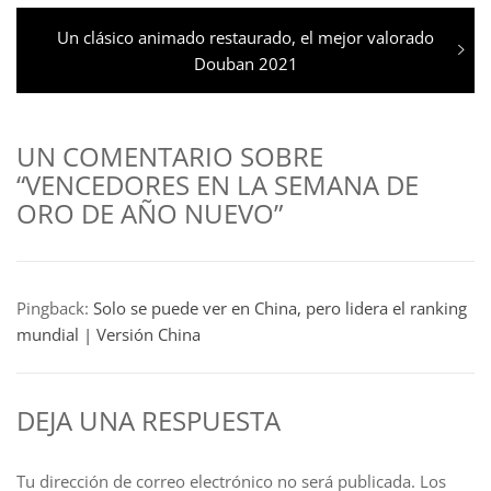
entradas
Entrada
Un clásico animado restaurado, el mejor valorado
siguiente:
Douban 2021
UN COMENTARIO SOBRE
“VENCEDORES EN LA SEMANA DE
ORO DE AÑO NUEVO”
Pingback:
Solo se puede ver en China, pero lidera el ranking
mundial | Versión China
DEJA UNA RESPUESTA
Tu dirección de correo electrónico no será publicada.
Los