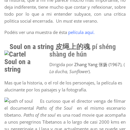
la historia, que a mi me parece mucho más importante, no
deja indiferente, tiene mucho que contar y refexionar, sobre
todo por lo que a mi entender subyace, con una crítica
politica social encerrada. Un
must
este verano.
Podéis ver una muestra de ésta
película aquí.
Soul on a string 皮绳上的魂
pí shéng
shàng de hún
Dirigida por
Zhang Yang 张扬 (1967
), (
La ducha, Sunflower
).
Mas que la historia, o el rol de los personajes, la película es
alucinante por los paisajes y la fotografía.
Es curioso que el director venga de filmar
el documental
Paths of the Soul
en el mismo escenario
tibetano.
Paths of the soul
es una road movie que acompaña
a unos peregrinos Tibetanos a lo largo de casi 2000 kms en
su peregrinaje a Llasa y que actualmente aun se puede ver