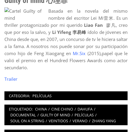
Guilty of mind 心理罪
Basada en la novela del mismo
nombre del escritor Lei Mi雷米. Es un
thriller protagonizado por mi querido
Liao Fan
廖凡, creo
que por eso la salvo, y
Li Yifeng
李易峰
ídolo de jóvenes en
China desde que, en 2007, un concurso de tv le hiciera saltar
a la fama. A nosotros nos puede sonar por su participación
como hijo de Feng Xiaogang en
Mr.Six
(2015),papel que le
valió el premio en el Hundred Flowers Awards como actor
secundario.
Trailer
CATEGORIA:
PELÍCULAS
ETIQUETADO:
CHINA
/
CINE CHINO
/
DAHUFA
/
DOCUMENTAL
/
GUILTY OF MIND
/
PELÍCULAS
/
SOUL ON A STRING
/
VEINTIDOS
/
VERANO
/
ZHANG YANG