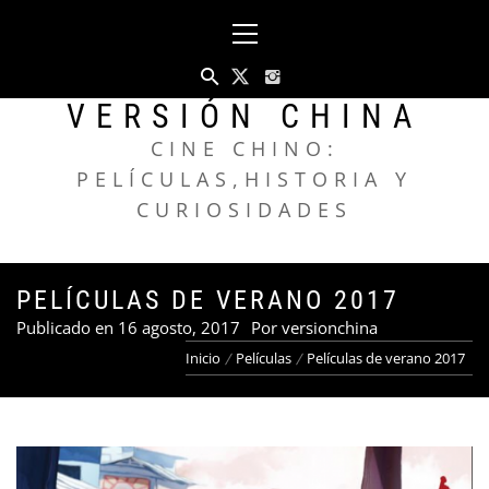
Saltar
Menú
al
principal
contenido
VERSIÓN CHINA
CINE CHINO:
PELÍCULAS,HISTORIA Y
CURIOSIDADES
PELÍCULAS DE VERANO 2017
Publicado en
16 agosto, 2017
Por
versionchina
Inicio
Películas
Películas de verano 2017