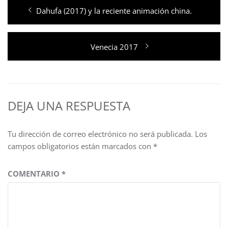
Navegación
Entrada
Dahufa (2017) y la reciente animación china.
de
anterior:
entradas
Entrada
Venecia 2017
siguiente:
DEJA UNA RESPUESTA
Tu dirección de correo electrónico no será publicada.
Los
campos obligatorios están marcados con
*
COMENTARIO
*