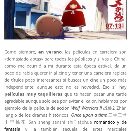
Como siempre,
en verano
, las películas en cartelera son
«demasiado aptas» para todos los públicos y si vas a China,
como me ocurrió a mí durante esta época estival, da un
poco de rabia querer ir al cine y tener una cartelera repleta
de títulos poco interesantes si buscas un cine un poco más
independiente, aunque esto no es novedad. Eso sí, hay
películas muy taquilleras
que te hacen pasar una tarde
agradable aunque solo sea por evitar el calor, hablamos por
ejemplo de la película de acción
Wolf Warriors II
战狼2
Zhàn
láng
o de los dramas históricos:
Once upon a time
三生三世
十里桃花
Sān shēng sānshì shílǐ táohuā
romántico y de
fantasía
y la también secuela de artes marciales