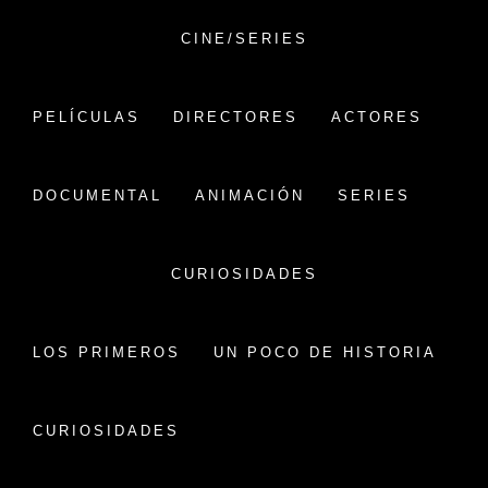
Saltar
al
CINE/SERIES
contenido
VERSIÓN CHINA
PELÍCULAS
DIRECTORES
ACTORES
CINE CHINO:
PELÍCULAS,HISTORIA Y
DOCUMENTAL
ANIMACIÓN
SERIES
CURIOSIDADES
CURIOSIDADES
NUEVO SISTEMA DE
LICENCIA PARA PELÍCULAS
ONLINE
LOS PRIMEROS
UN POCO DE HISTORIA
Publicado en
20 junio, 2022
Por
versionchina
Inicio
Curiosidades
Nuevo sistema de licencia para películas online
CURIOSIDADES