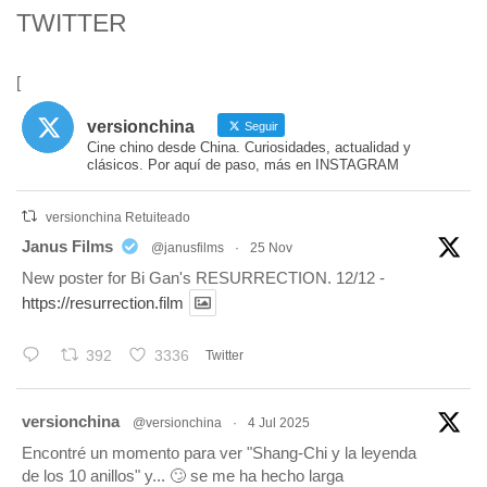
TWITTER
[
versionchina
Seguir
Cine chino desde China. Curiosidades, actualidad y
clásicos. Por aquí de paso, más en INSTAGRAM
versionchina Retuiteado
tar
Janus Films
@janusfilms
·
25 Nov
New poster for Bi Gan's RESURRECTION. 12/12 -
https://resurrection.film
392
3336
Twitter
tar
versionchina
@versionchina
·
4 Jul 2025
Encontré un momento para ver "Shang-Chi y la leyenda
de los 10 anillos" y... 🙄 se me ha hecho larga