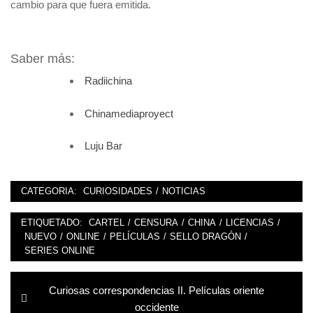
cambio para que fuera emitida.
Saber más:
Radiichina
Chinamediaproyect
Luju Bar
CATEGORIA:
CURIOSIDADES
/
NOTICIAS
ETIQUETADO:
CARTEL
/
CENSURA
/
CHINA
/
LICENCIAS
/
NUEVO
/
ONLINE
/
PELÍCULAS
/
SELLO DRAGÓN
/
SERIES ONLINE
Navegación
Entrada
Curiosas correspondencias II. Películas oriente
de
anterior:
occidente