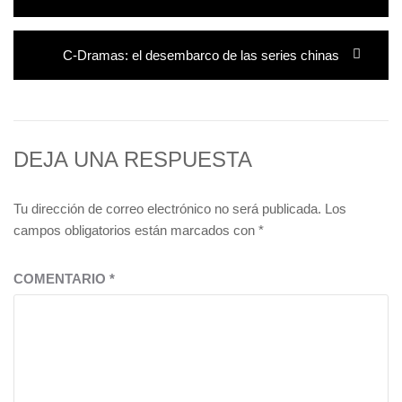
entradas
Entrada
C-Dramas: el desembarco de las series chinas
siguiente:
DEJA UNA RESPUESTA
Tu dirección de correo electrónico no será publicada.
Los
campos obligatorios están marcados con
*
COMENTARIO
*