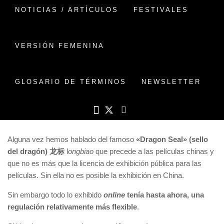
NOTICIAS / ARTÍCULOS
FESTIVALES
Desde el pasado 1 junio de
VERSIÓN FEMENINA
2022 ha entrado vigor un
nuevo sistema de licencia para
GLOSARIO DE TÉRMINOS
NEWSLETTER
las películas que se exhiban
online.
Alguna vez hemos hablado del famoso
«Dragon Seal» (sello
del dragón) 龙标
l
ongbiao
que precede a las películas chinas y
que no es más que la licencia de exhibición pública para las
películas. Sin ella no es posible la exhibición en China.
Sin embargo todo lo exhibido
online
tenía hasta ahora, una
regulación relativamente más flexible
.