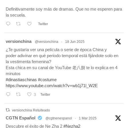
Definitivamente soy más de dramas. Que no me esperen para
la secuela.
Twitter
tar
versionchina
@versionchina
·
18 Jun 2025
¿Te gustaría ver una película o serie de época China y
poder adivinar en qué periodo temporal está fijándote solo en
la vestimenta femenina?
Esta chica en su canal de YouTube 老八捌 te lo explica en 4
minutos
#dinastiaschinas
#costume
https://www.youtube.com/watch?v=wb1j71l_W2E
3
Twitter
versionchina Retuiteado
tar
CGTN Español
@cgtnenespanol
·
1 Mar 2025
Descubre el éxito de Ne Zha 2
#Nezha2