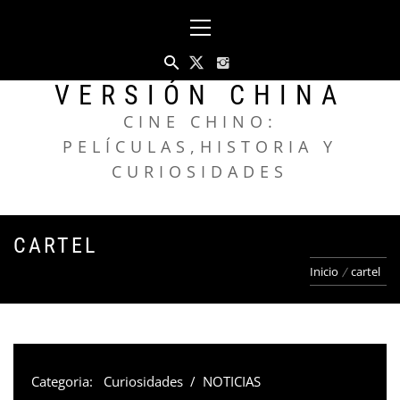
Saltar
Menú
al
principal
contenido
VERSIÓN CHINA
CINE CHINO:
PELÍCULAS,HISTORIA Y
CURIOSIDADES
CARTEL
Inicio
cartel
Categoria:
Curiosidades
/
NOTICIAS