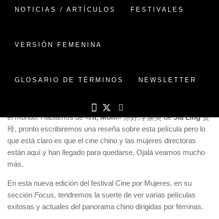
NOTICIAS / ARTÍCULOS
FESTIVALES
Este año el
Festival de Cine por
Mujeres
celebra su IV edición y nos
VERSIÓN FEMENINA
premia con un Focus China como país
invitado con la colaboración del
China
Women’s Film Festival
.
GLOSARIO DE TÉRMINOS
NEWSLETTER
En estos momentos (octubre 2021) una película china y dirigida
por una mujer está en segundo lugar como la más taquillera en
el mundo. Hablamos de «
Hi, Mom
»
你好,李焕英
de
Jia Ling
贾
玲, pronto escribiremos una reseña sobre esta película pero lo
que está claro es que el cine chino y las mujeres directoras
están aquí y han llegado para quedarse. Ojalá veamos mucho
más.
En esta nueva edición del festival Cine por Mujeres, en su
sección
Focus,
tendremos la suerte de ver varias películas
exitosas y actuales del panorama chino dirigidas por féminas.