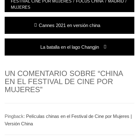
FESTIVAL CINE POR MUJERES
/
FOCUS CHINA
/
MADRID
/
MUJERES
Navegación
Entrada
Cannes 2021 en versión china
de
anterior:
entradas
Entrada
La batalla en el lago Changjin
siguiente:
UN COMENTARIO SOBRE “CHINA
EN EL FESTIVAL DE CINE POR
MUJERES”
Pingback:
Películas chinas en el Festival de Cine por Mujeres |
Versión China