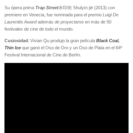
Su ópera prima
Trap Street
水印街 Shuǐyìn jiē
(
2013) con
premiere en Venecia, fue nominada para el premio
Luigi De
Laurentiis Award
además
de proyectarse
en más de 50
festivales de cine de todo el mundo.
Cusiosidad
: Vivian Qu produjo la gran película
Black Coal,
Thin Ice
que ganó el Oso de Oro y un Oso de Plata en el 64º
Festival Internacional de Cine de Berlín.