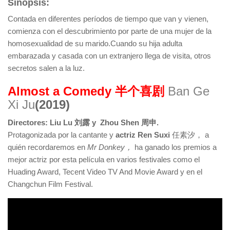
Sinopsis:
Contada en diferentes períodos de tiempo que van y vienen,
comienza con el descubrimiento por parte de una mujer de la
homosexualidad de su marido.Cuando su hija adulta
embarazada y casada con un extranjero llega de visita, otros
secretos salen a la luz.
Almost a Comedy
半个喜剧
Ban Ge
Xi Ju
(2019)
Directores: Liu Lu 刘露 y Zhou Shen 周申.
Protagonizada por la cantante y
actriz Ren Suxi
任素汐， a
quién recordaremos en
Mr Donkey，
ha ganado los premios a
mejor actriz por esta película en varios festivales como el
Huading Award, Tecent Video TV And Movie Award y en el
Changchun Film Festival.