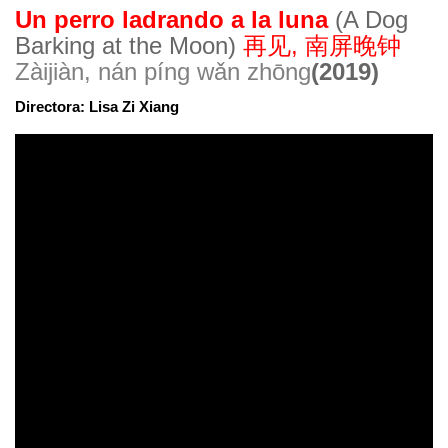
Un perro ladrando a la luna
(A Dog
Barking at the Moon)
再见, 南屏晚钟
Zàijiàn, nán píng wǎn zhōng
(2019)
Directora: Lisa Zi Xiang