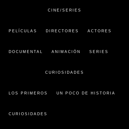
Saltar
al
CINE/SERIES
contenido
VERSIÓN CHINA
PELÍCULAS
DIRECTORES
ACTORES
CINE CHINO:
PELÍCULAS,HISTORIA Y
DOCUMENTAL
ANIMACIÓN
SERIES
CURIOSIDADES
CURIOSIDADES
CHINA EN EL FESTIVAL DE
CINE POR MUJERES
Publicado en
LOS PRIMEROS
28 octubre, 2021
UN POCO DE HISTORIA
Por
versionchina
Inicio
NOTICIAS
China en el Festival de Cine por Mujeres
CURIOSIDADES