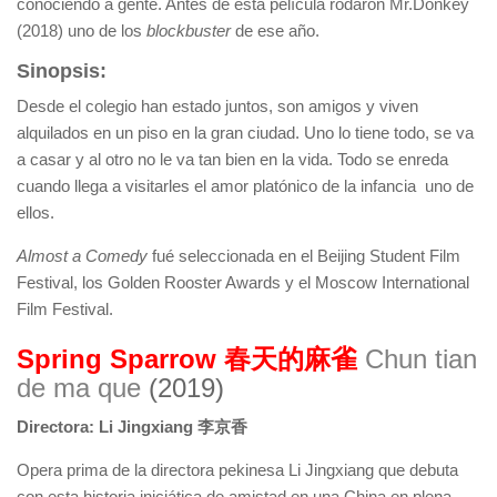
conociendo a gente. Antes de esta película rodaron Mr.Donkey
(2018) uno de los
blockbuster
de ese año.
Sinopsis:
Desde el colegio han estado juntos, son amigos y viven
alquilados en un piso en la gran ciudad. Uno lo tiene todo, se va
a casar y al otro no le va tan bien en la vida. Todo se enreda
cuando llega a visitarles el amor platónico de la infancia uno de
ellos.
Almost a Comedy
fué seleccionada en el Beijing Student Film
Festival, los Golden Rooster Awards y el Moscow International
Film Festival.
Spring Sparrow
春天的麻雀
Chun tian
de ma que
(2019)
Directora: Li Jingxiang 李京香
Opera prima de la directora pekinesa Li Jingxiang que debuta
con esta historia iniciática de amistad en una China en plena