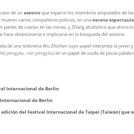
n caso de un
asesino
que esparce los miembros amputados de las v
ue mueren varios compañeros policías, en una
escena espectaula
er partes de cuerpo en las minas, y Zhang alcohólico que ahora t
e hace obsesionarse e implicarse en la búsqueda del asesino.
ada de una tintorería Wu Zhizhen cuyo papel interpreta la joven 
Nǚ péngyǒu, nán péngyǒu
) en un papel de viuda de pocas palabr
val Internacional de Berlín
 Internacional de Berlín
edición del Festival Internacional de Taipei (Taiwán) que