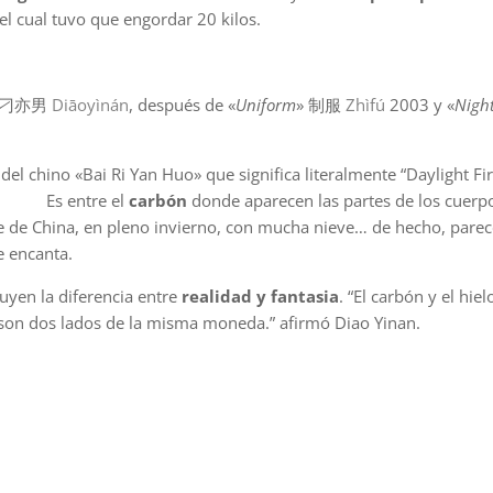
 el cual tuvo que engordar 20 kilos.
刁亦男
Diāoyìnán
, después de «
Uniform
» 制服
Zhìfú
2003 y «
Night
erente del chino «Bai Ri Yan Huo» que significa literalmente “Da
 el
carbón
donde aparecen las partes de los cuerp
te de China, en pleno invierno, con mucha nieve… de hecho, parece
e encanta.
uyen la diferencia entre
realidad y fantasia
. “El carbón y el hie
a: son dos lados de la misma moneda.” afirmó Diao Yinan.