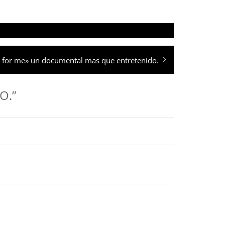
e for me» un documental mas que entretenido.
O.”