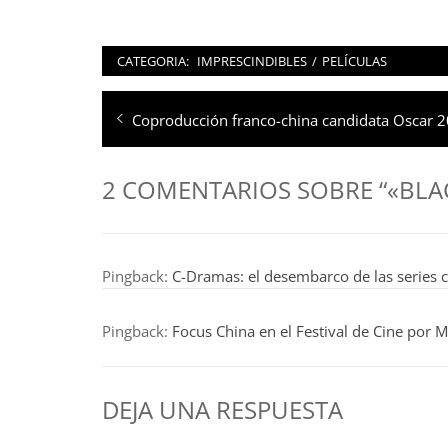
CATEGORIA:
IMPRESCINDIBLES
/
PELÍCULAS
Navegación
Entrada
Coproducción franco-china candidata Oscar 
de
anterior:
entradas
2 COMENTARIOS SOBRE “«BLACK
Pingback:
C-Dramas: el desembarco de las series c
Pingback:
Focus China en el Festival de Cine por 
DEJA UNA RESPUESTA