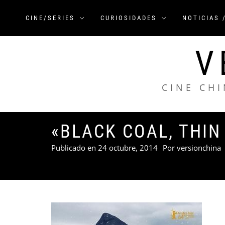
Saltar
al
CINE/SERIES
CURIOSIDADES
NOTICIAS 
contenido
V
CINE CHI
«BLACK COAL, THIN 
Publicado en
24 octubre, 2014
Por
versionchina