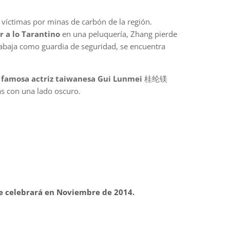
íctimas por minas de carbón de la región.
r a lo Tarantino
en una peluquería, Zhang pierde
rabaja como guardia de seguridad, se encuentra
y
famosa actriz taiwanesa Gui Lunmei
桂纶镁
as con una lado oscuro.
 se celebrará en Noviembre de 2014.