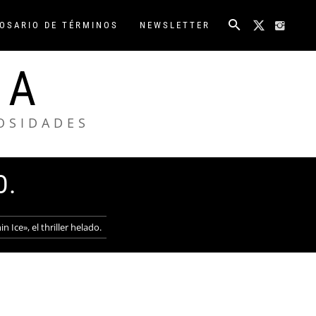
OSARIO DE TÉRMINOS
NEWSLETTER
NA
IOSIDADES
O.
in Ice», el thriller helado.