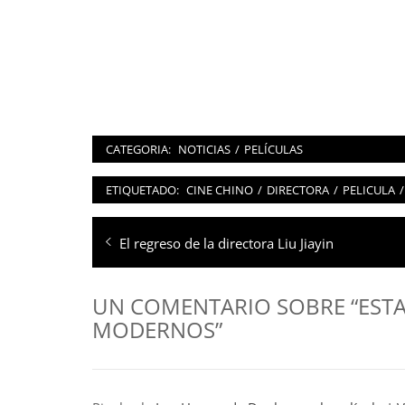
CATEGORIA:
NOTICIAS
/
PELÍCULAS
ETIQUETADO:
CINE CHINO
/
DIRECTORA
/
PELICULA
/
Navegación
Entrada
El regreso de la directora Liu Jiayin
de
anterior:
entradas
UN COMENTARIO SOBRE “ESTA
MODERNOS”