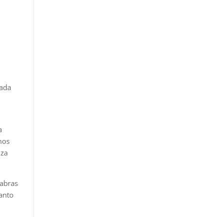
fada
a
mos
nza
labras
anto