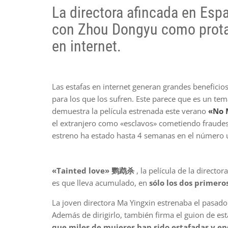
La directora afincada en Esp
con Zhou Dongyu como protag
en internet.
Las estafas en internet generan grandes beneficio
para los que los sufren. Este parece que es un te
demuestra la película estrenada este verano
«No 
el extranjero como «esclavos» cometiendo fraudes
estreno ha estado hasta 4 semanas en el número un
«Tainted love» 鹦鹉杀
, la película de la direct
es que lleva acumulado, en
sólo los dos primero
La joven directora Ma Yingxin estrenaba el pasado
Además de dirigirlo, también firma el guion de es
que miles de mujeres han sido estafadas y e