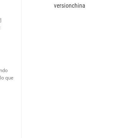
versionchina
周
:
ondo
 lo que