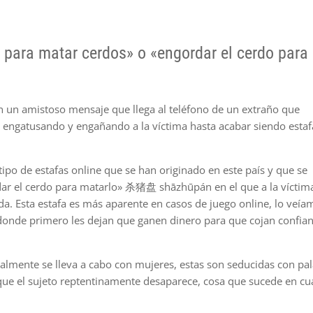
o para matar cerdos» o «engordar el cerdo para
n un amistoso mensaje que llega al teléfono de un extraño que
a engatusando y engañando a la víctima hasta acabar siendo esta
ipo de estafas online que se han originado en este país y que se
ar el cerdo para matarlo» 杀猪盘 shāzhūpán en el que a la víctim
da. Esta estafa es más aparente en casos de juego online, lo veía
donde primero les dejan que ganen dinero para que cojan confia
almente se lleva a cabo con mujeres, estas son seducidas con pa
que el sujeto reptentinamente desaparece, cosa que sucede en cu