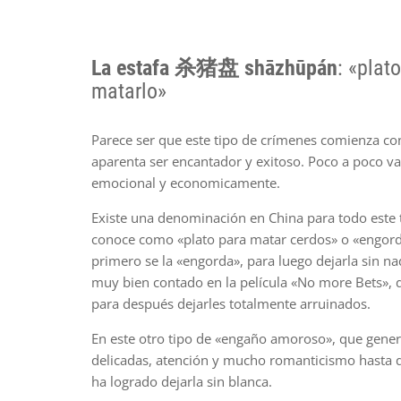
La estafa 杀猪盘 shāzhūpán
: «plat
matarlo»
Parece ser que este tipo de crímenes comienza co
aparenta ser encantador y exitoso. Poco a poco v
emocional y economicamente.
Existe una denominación en China para todo este t
conoce como «plato para matar cerdos» o «engord
primero se la «engorda», para luego dejarla sin na
muy bien contado en la película «No more Bets», 
para después dejarles totalmente arruinados.
En este otro tipo de «engaño amoroso», que gener
delicadas, atención y mucho romanticismo hasta 
ha logrado dejarla sin blanca.