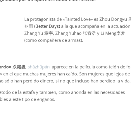
La protagonista de «Tainted Love» es Zhou Dongyu 
冬雨
(Better Days)
a la que acompaña en la actuación
Zhang Yu 章宇, Zhang Yuhao 张宥浩 y Li Meng李梦
(como compañera de armas).
 cerdo» 杀猪盘
shāzhūpán
aparece en la película como telón de f
r» en el que muchas mujeres han caído. Son mujeres que lejos de
o sólo han perdido dinero, si no que incluso han perdido la vida.
método de la estafa y también, cómo ahonda en las necesidades
les a este tipo de engaños.