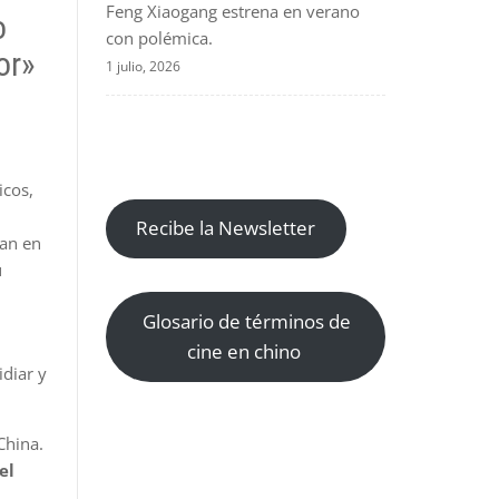
Feng Xiaogang estrena en verano
o
con polémica.
or»
1 julio, 2026
icos,
Recibe la Newsletter
an en
u
Glosario de términos de
cine en chino
idiar y
China.
el