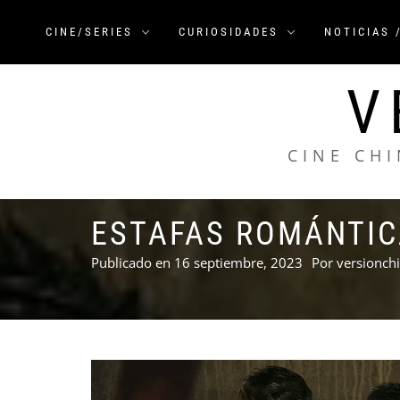
Saltar
al
CINE/SERIES
CURIOSIDADES
NOTICIAS 
contenido
V
CINE CHI
ESTAFAS ROMÁNTIC
Publicado en
16 septiembre, 2023
Por
versionch