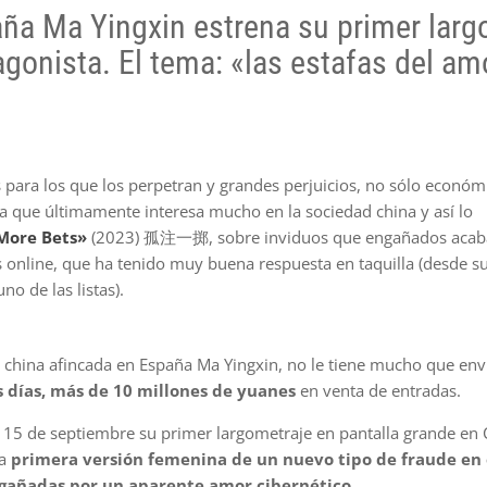
aña Ma Yingxin estrena su primer larg
onista. El tema: «las estafas del am
s para los que los perpetran y grandes perjuicios, no sólo económ
ma que últimamente interesa mucho en la sociedad china y así lo
More Bets»
(2023) 孤注一掷, sobre inviduos que engañados acab
 online, que ha tenido muy buena respuesta en taquilla (desde s
o de las listas).
ora china afincada en España Ma Yingxin, no le tiene mucho que env
s días, más de 10 millones de yuanes
en venta de entradas.
 15 de septiembre su primer largometraje en pantalla grande en 
ta
primera versión femenina de un nuevo tipo de fraude en 
ngañadas por un aparente amor cibernético.