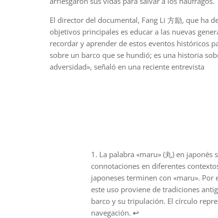
arriesgaron sus vidas para salvar a los náufragos.
El director del documental, Fang Li 方励, que ha de
objetivos principales es educar a las nuevas gener
recordar y aprender de estos eventos históricos pa
sobre un barco que se hundió; es una historia sobr
adversidad», señaló en una reciente entrevista
La palabra «maru» (丸) en japonés si
connotaciones en diferentes contexto
japoneses terminen con «maru». Por 
este uso proviene de tradiciones ant
barco y su tripulación. El círculo rep
navegación.
↩︎