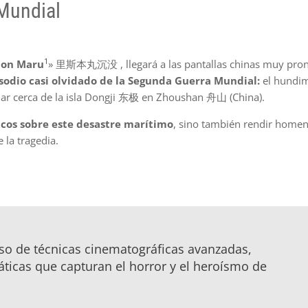
 Mundial
1
sbon Maru
» 里斯本丸沉没 , llegará a las pantallas chinas muy pron
isodio casi olvidado de la Segunda Guerra Mundial:
el hundi
mar cerca de la isla Dongji 东极 en Zhoushan 舟山 (China).
ricos sobre este desastre marítimo
, sino también rendir homen
 la tragedia.
o de técnicas cinematográficas avanzadas,
ticas que capturan el horror y el heroísmo de