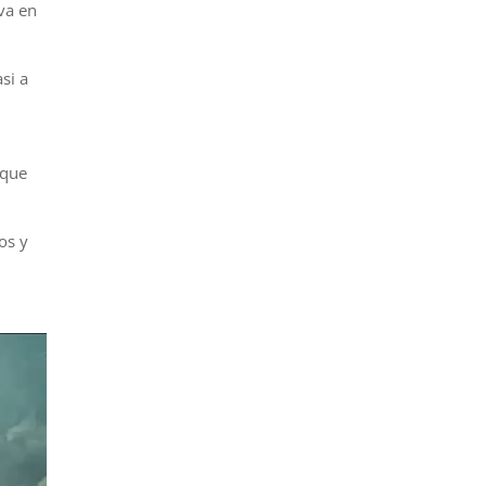
va en
si a
 que
os y