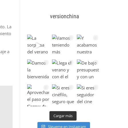
versionchina
to. La
miento
aje a
Cargar más
Sígueme en Instagram