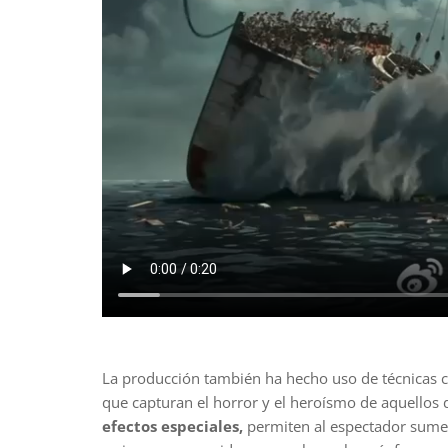
La producción también ha hecho uso de técnicas 
que capturan el horror y el heroísmo de aquellos d
efectos especiales,
permiten al espectador sumerg