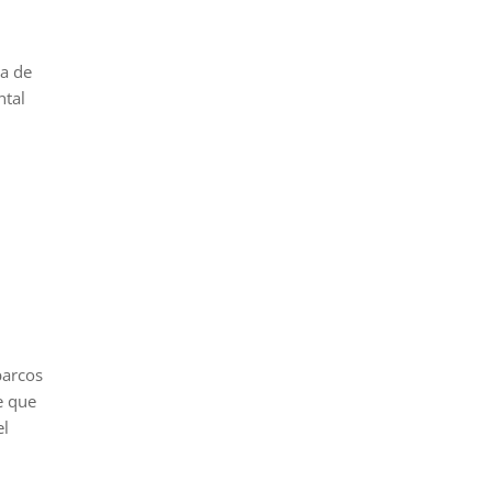
ia de
ntal
barcos
e que
el