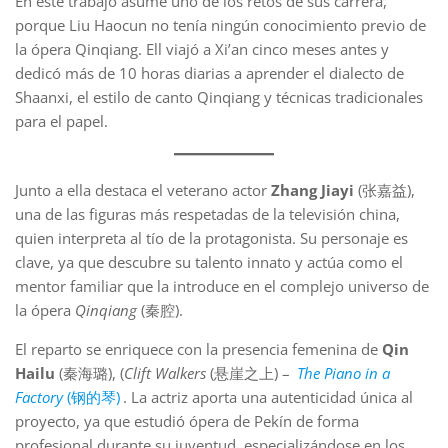
En este trabajo asume uno de los retos de sus carrera,
porque Liu Haocun no tenía ningún conocimiento previo de
la ópera Qinqiang. Ell viajó a Xi’an cinco meses antes y
dedicó más de 10 horas diarias a aprender el dialecto de
Shaanxi, el estilo de canto Qinqiang y técnicas tradicionales
para el papel.
Junto a ella destaca el veterano actor
Zhang Jiayi
(张嘉益),
una de las figuras más respetadas de la televisión china,
quien interpreta al tío de la protagonista. Su personaje es
clave, ya que descubre su talento innato y actúa como el
mentor familiar que la introduce en el complejo universo de
la ópera
Qinqiang
(秦腔).
El reparto se enriquece con la presencia femenina de
Qin
Hailu
(秦海璐), (
Clift Walkers
(悬崖之上) –
The Piano in a
Factory
(钢的琴)
. La actriz aporta una autenticidad única al
proyecto, ya que estudió ópera de Pekín de forma
profesional durante su juventud, especializándose en los