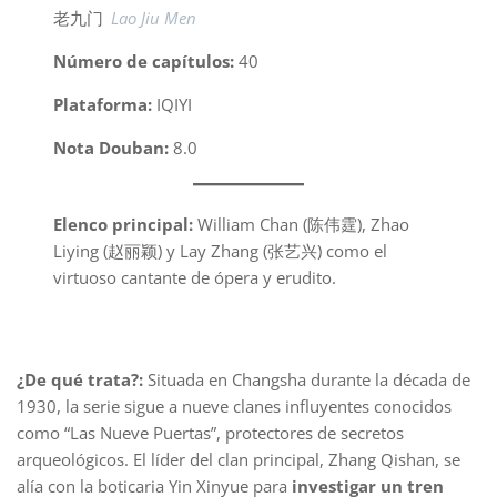
老九门
Lao Jiu Men
Número de capítulos:
40
Plataforma:
IQIYI
Nota Douban:
8.0
Elenco principal:
William Chan (陈伟霆), Zhao
Liying (赵丽颖) y Lay Zhang (张艺兴) como el
virtuoso cantante de ópera y erudito.
¿De qué trata?:
Situada en Changsha durante la década de
1930, la serie sigue a nueve clanes influyentes conocidos
como “Las Nueve Puertas”, protectores de secretos
arqueológicos. El líder del clan principal, Zhang Qishan, se
alía con la boticaria Yin Xinyue para
investigar un tren