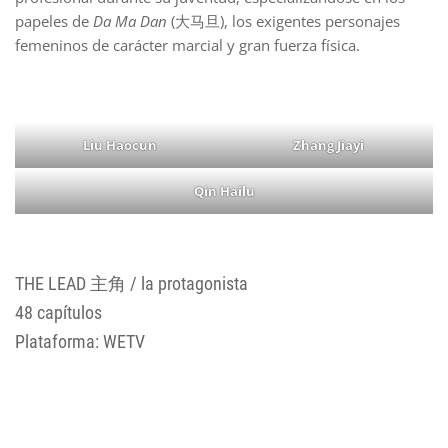
papeles de
Da Ma Dan
(大马旦), los exigentes personajes
femeninos de carácter marcial y gran fuerza física.
Liu Haocun
Zhang Jiayi
Qin Hailu
THE LEAD 主角 / la protagonista
48 capítulos
Plataforma: WETV