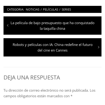
CATEGORIA:
NOTICIAS
/
PELÍCULAS
/
SERIES
Navegación
Entrada
La película de bajo presupuesto que ha conquistado
de
anterior:
la taquilla china
entradas
Entrada
Robots y películas con IA: China redefine el futuro
siguiente:
del cine en Cannes
DEJA UNA RESPUESTA
Tu dirección de correo electrónico no será publicada.
Los
campos obligatorios están marcados con
*