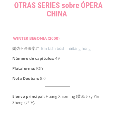
OTRAS SERIES sobre ÓPERA
CHINA
WINTER BEGONIA (2000)
鬓边不是海棠红
Bìn biān bùshì hǎitáng hóng
Número de capítulos:
49
Plataforma:
IQIYI
Nota Douban:
8.0
Elenco principal:
Huang Xiaoming (黄晓明) y Yin
Zheng (尹正).