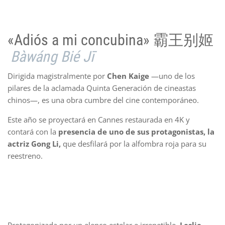
«Adiós a mi concubina» 霸王别姬
Bàwáng Bié Jī
Dirigida magistralmente por
Chen Kaige
—uno de los
pilares de la aclamada Quinta Generación de cineastas
chinos—, es una obra cumbre del cine contemporáneo.
Este año se proyectará en Cannes restaurada en 4K y
contará con la
presencia de uno de sus protagonistas, la
actriz Gong Li,
que desfilará por la alfombra roja para su
reestreno.
Protagonizada por un elenco estelar e irrepetible,
Leslie