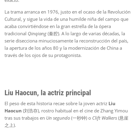
La trama arranca en 1976, justo en el ocaso de la Revolución
Cultural, y sigue la vida de una humilde niña del campo que
acaba convirtiéndose en la gran estrella de la ópera
tradicional
Qinqiang
(秦腔). A lo largo de varias décadas, la
serie disecciona minuciosamente la reconstrucción del país,
la apertura de los años 80 y la modernización de China a
través de los ojos de su protagonista.
Liu Haocun, la actriz principal
El peso de esta historia recae sobre la joven actriz
Liu
Haocun
(刘浩存), rostro habitual en el cine de Zhang Yimou
tras sus trabajos en
Un segundo
(一秒钟) o
Clift Walkers
(悬崖
之上).