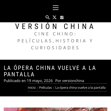
Saltar
Menú
al
principal
contenido
VERSIÓN CHINA
CINE CHINO:
PELÍCULAS,HISTORIA Y
CURIOSIDADES
LA ÓPERA CHINA VUELVE A LA
PANTALLA
Publicado en
19 mayo, 2026
Por
versionchina
Inicio
Películas
La ópera china vuelve a la pantalla