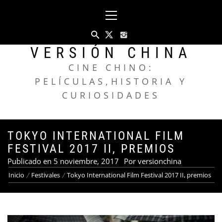
Saltar
Menú
al
principal
contenido
VERSIÓN CHINA
CINE CHINO:
PELÍCULAS,HISTORIA Y
CURIOSIDADES
TOKYO INTERNATIONAL FILM
FESTIVAL 2017 II, PREMIOS
Publicado en
5 noviembre, 2017
Por
versionchina
Inicio
Festivales
Tokyo International Film Festival 2017 II, premios