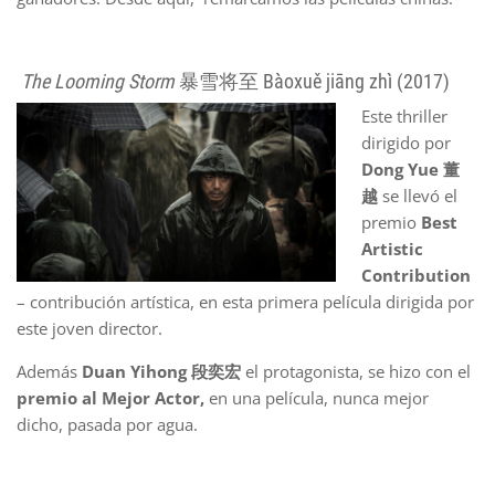
The Looming Storm
暴雪将至 Bàoxuě jiāng zhì (2017)
Este thriller
dirigido por
Dong Yue 董
越
se llevó el
premio
Best
Artistic
Contribution
– contribución artística, en esta primera película dirigida por
este joven director.
Además
Duan Yihong 段奕宏
el protagonista, se hizo con el
premio al Mejor Actor,
en una película, nunca mejor
dicho, pasada por agua.