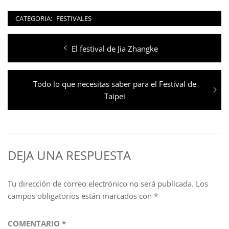
CATEGORIA:
FESTIVALES
Navegación
Entrada
El festival de Jia Zhangke
de
anterior:
entradas
Entrada
Todo lo que necesitas saber para el Festival de
siguiente:
Taipei
DEJA UNA RESPUESTA
Tu dirección de correo electrónico no será publicada.
Los
campos obligatorios están marcados con
*
COMENTARIO
*