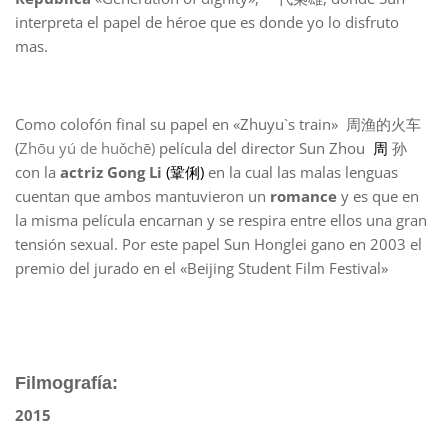
interpreta el papel de héroe que es donde yo lo disfruto
mas.
Como colofón final su papel en «Zhuyu`s train» 周渔的火车
(
Zhōu yú de huǒchē)
película del director Sun Zhou
周
孙
con la
actriz Gong Li
(鞏俐)
en la cual las malas lenguas
cuentan que ambos mantuvieron un
romance
y es que en
la misma película encarnan y se respira entre ellos una gran
tensión sexual. Por este papel Sun Honglei gano en 2003 el
premio del jurado en el «Beijing Student Film Festival»
Filmografía:
2015