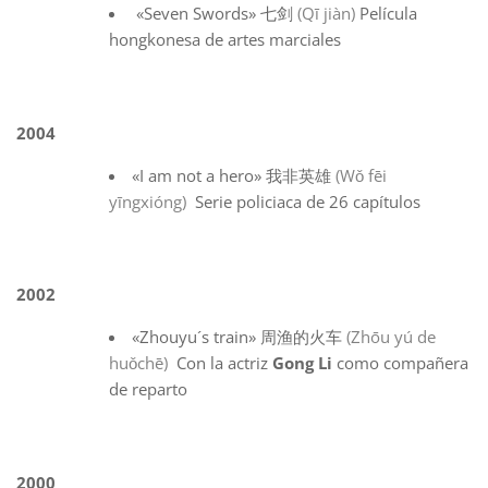
«Seven Swords» 七剑
(Qī jiàn)
Película
hongkonesa de artes marciales
2004
«I am not a hero» 我非英雄
(Wǒ fēi
yīngxióng)
Serie policiaca de 26 capítulos
2002
«Zhouyu´s train» 周渔的火车
(Zhōu yú de
huǒchē)
Con la actriz
Gong Li
como compañera
de reparto
2000