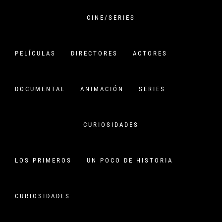
Saltar
al
CINE/SERIES
contenido
VERSIÓN CHINA
PELÍCULAS
DIRECTORES
ACTORES
CINE CHINO:
PELÍCULAS,HISTORIA Y
DOCUMENTAL
ANIMACIÓN
SERIES
CURIOSIDADES
CURIOSIDADES
SUN HONG LEI 孙红雷
SŪNHÓNGLÉI
Publicado en
22 agosto, 2014
Por
versionchina
LOS PRIMEROS
UN POCO DE HISTORIA
Inicio
Actores
Sun Hong Lei 孙红雷 Sūnhóngléi
CURIOSIDADES