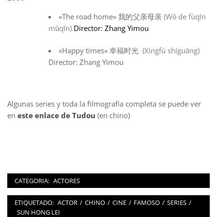
«The road home» 我的父亲母亲
(Wǒ de fùqīn
mǔqīn)
Director:
Zhang Yimou
«Happy times» 幸福时光
(Xìngfú shíguāng)
Director: Zhang Yimou
Algunas series y toda la filmografía completa se puede ver
en
este enlace de Tudou
(en chino)
CATEGORIA:
ACTORES
ETIQUETADO:
ACTOR
/
CHINO
/
CINE
/
FAMOSO
/
SERIES
/
SUN HONG LEI