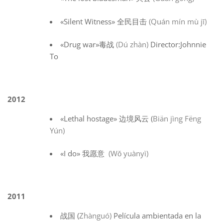
«Silent Witness» 全民目击
(Quán mín mù jī)
«Drug war»毒战
(Dú zhàn)
Director:Johnnie
To
2012
«Lethal hostage» 边境风云 (
Biän jìng Fëng
Yún)
«I do» 我愿意
(Wǒ yuànyì)
2011
战国 (
Zhànguó)
Película ambientada en la