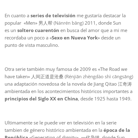
En cuanto a
series de televisión
me gustaría destacar la
popular «Men» 男人帮
(Nánrén bāng)
2011, donde Sun
es un
soltero cuarentón
en busca del amor que a mi me
recordaba un poco a «
Sexo en Nueva York
» desde un
punto de vista masculino.
Otra serie también muy famosa de 2009 es «The Road we
have taken» 人间正道是沧桑
(Rénjiān zhèngdào shì cāngsāng)
una adaptación novedosa de la novela de Jiang Qitao 江奇涛
ambientada en los acontecimientos históricos importantes a
principios del Siglo XX en China
, desde 1925 hasta 1949.
Ultimamente se le puede ver en televisión en la serie
tambien de género histórico ambientada en la
época de la
República
«Generation of dignity», 一代枭雄, donde Sun