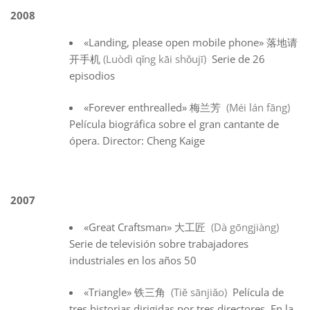
2008
«Landing, please open mobile phone» 落地请
开手机
(Luòdì qǐng kāi shǒujī)
Serie de 26
episodios
«Forever enthrealled» 梅兰芳
(Méi lán fāng)
Película biográfica sobre el gran cantante de
ópera. Director: Cheng Kaige
2007
«Great Craftsman» 大工匠
(Dà gōngjiàng)
Serie de televisión sobre trabajadores
industriales en los años 50
«Triangle» 铁三角
(Tiě sānjiǎo)
Película de
tres historias dirigidas por tres directores. En la