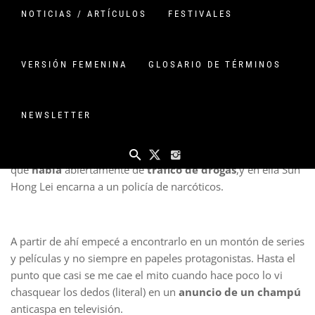
NOTICIAS / ARTÍCULOS
FESTIVALES
VERSIÓN FEMENINA
GLOSARIO DE TÉRMINOS
La primera vez que vi a este actor me quedé prendada de el.
NEWSLETTER
Fue en la película “Drug War” 毒战 (dú zhàn) del director
hongkonés Johnnie To. Esta es la
primera película china
que
habla
abiertamente de
tráfico de drogas
,y en ella Sun
Hong Lei encarna a un policía de narcóticos.
A partir de ahí empecé a encontrarlo en un montón de series
y películas y no siempre en papeles protagonistas. Hasta el
punto que casi se me cae el mito cuando hace poco lo vi
chasquear los dedos (literal) en un
anuncio de un champú
anticaspa en televisión.