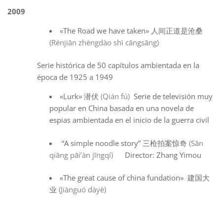
2009
«The Road we have taken» 人间正道是沧桑
(Rénjiān zhèngdào shì cāngsāng)
Serie histórica de 50 capítulos ambientada en la
época de 1925 a 1949
«Lurk» 潜伏
(Qián fú)
Serie de televisión muy
popular en China basada en una novela de
espias ambientada en el inicio de la guerra civil
“A simple noodle story” 三枪拍案惊奇
(Sān
qiāng pāi’àn jīngqí)
Director: Zhang Yimou
«The great cause of china fundation» 建国大
业
(Jiànguó dàyè)