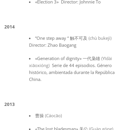
«Election 3» Director: Johnnie To
2014
“One step away “ 触不可及
(chù bukejì)
Director: Zhao Baogang
«Generation of dignity» 一代枭雄
(Yīdài
xiāoxióng
)
Serie de 44 episodios. Género
histórico, ambientada durante la República
China.
2013
曹操
(Cáocāo)
«The lost bladesman» 关公
(Guän göng)