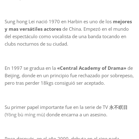
Sung hong Lei nació 1970 en Harbin es uno de los
mejores
y mas versátiles
actores
de China. Empezó en el mundo
del espectáculo como vocalista de una banda tocando en
clubs nocturnos de su ciudad.
En 1997 se gradua en la
«Central Academy of Drama»
de
Beijing, donde en un principio fue rechazado por sobrepeso,
pero tras perder 18kgs consiguió ser aceptado.
Su primer papel importante fue en la serie de TV
永不瞑目
(
Yông bù míng mù
)
donde encarna a un asesino.
Poco después, en el año 2000, debuta en el cine nada