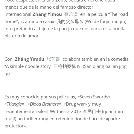
menos que de la mano del famoso director
internacional
Zhāng Yìmóu
张艺谋
en la película “The road
home”, «Camino a casa» 我的父亲母亲 (
Wǒ de fùqīn mǔqīn
)
interpretando al hijo de la pareja que nos narra esta bonita
historia de amor.
Con
Zhāng Yìmóu
张艺谋
colabora tambien en la comedia
“A simple noodle story” 三枪拍案惊奇
(Sān qiāng pāi àn jīng
qí)
Es muy conocido por sus películas, «Seven Swords»,
«
«
, «Drug war» y muy
Triangle» ,
Blood Brothers»
recientemente «Silent Wittness» 2013 全民目击
(quán mín
mù jī)
un thriller muy entretenido donde hace de «padre
protector».