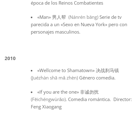
época de los Reinos Combatientes
«Man» 男人帮
(Nánrén bāng)
Serie de tv
parecida a un «Sexo en Nueva York» pero con
personajes masculinos.
2010
«Wellcome to Shamatown» 决战刹马镇
(Juézhàn shā mǎ zhèn)
Género comedia.
«If you are the one» 非诚勿扰
(Fēichéngwùrǎo)
. Comedia romántica. Director:
Feng Xiaogang