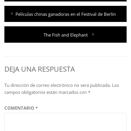
Navegación
Entrada
Películas chinas ganadoras en el Festival de Berlín
de
anterior:
entradas
Entrada
The Fish and Elephant
siguiente:
DEJA UNA RESPUESTA
Tu dirección de correo electrónico no será publicada.
Los
campos obligatorios están marcados con
*
COMENTARIO
*