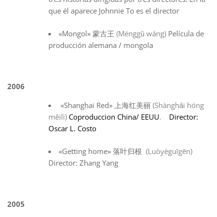
que él aparece Johnnie To es el director
«Mongol» 蒙古王
(Ménggǔ wáng)
Película de
producción alemana / mongola
2006
«Shanghai Red» 上海红美丽
(Shànghǎi hóng
měilì)
Coproduccion China/ EEUU
.
Director:
Oscar L. Costo
«Getting home» 落叶归根
(Luòyèguīgēn)
Director: Zhang Yang
2005