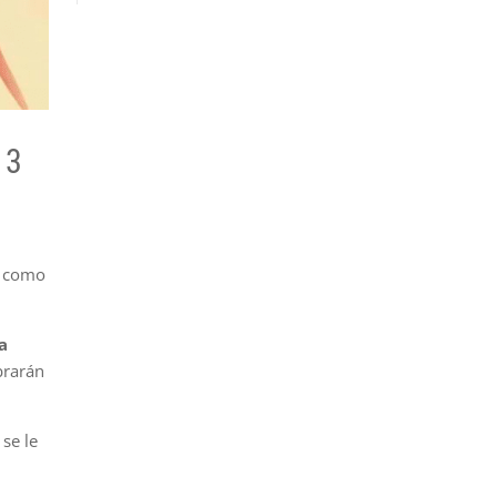
13
o como
a
brarán
 se le