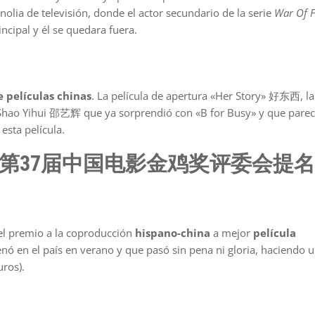
olia de televisión, donde el actor secundario de la serie
War Of F
ncipal y él se quedara fuera.
e películas chinas
. La película de apertura «Her Story» 好东西, la
a Shao Yihui 邵艺辉 que ya sorprendió con «B for Busy» y que pare
esta película.
第37届中国电影金鸡奖评委会提
 el premio a la coproducción
hispano-china
a mejor
película
 en el país en verano y que pasó sin pena ni gloria, haciendo 
uros).