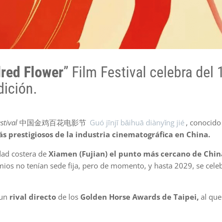
red Flower
” Film Festival celebra del 
dición.
stival
中国金鸡百花电影节
Guó jīnjī bǎihuā diànyǐng jié
, conocid
s prestigiosos de la industria cinematográfica en China.
dad costera de
Xiamen (Fujian) el punto más cercano de Chin
mios no tenían sede fija, pero de momento, y hasta 2029, se cele
 un
rival directo
de los
Golden Horse Awards de Taipei,
al que