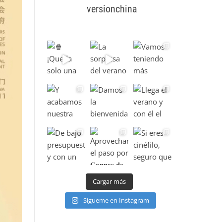
versionchina
Cargar más
Sígueme en Instagram