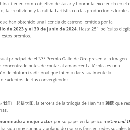
hina, tienen como objetivo destacar y honrar la excelencia en el 
, la creatividad y la calidad artística en las producciones locales.
 que han obtenido una licencia de estreno, emitida por la
ulio de 2023 y el 30 de junio de 2024
. Hasta 251 películas elegi
n estos premios.
visual principal de el 37º Premio Gallo de Oro presenta la imagen
o concentrado antes de cantar al amanecer La técnica es una
n de pintura tradiciónal que intenta dar visualmente la
de «cientos de ríos convergiendo».
 vida» 我们一起摇太阳, la tercera de la trilogía de Han Yan
韩延
que res
ías.
ominado a mejor actor
por su papel en la película
«One and O
 ha sido muy sonado y aplaudido por sus fans en redes sociales tr