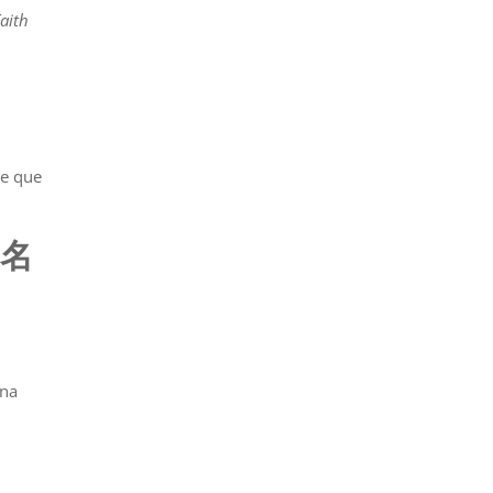
aith
ce que
名名
una