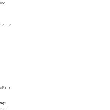
cine
bles de
ulta la
nly»
as el