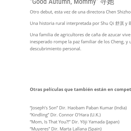
“Good Autumn, Mommy” 寻她
Otro debut, esta vez de una directora Chen Shizh
Una historia rural interpretada por Shu Qi 舒淇 y B
Una familia de agricultores de caña de azucar vi
inesperado rompe la paz familiar de los Cheng, y 
descubrimiento personal.
Otras películas que también están en competi
“Joseph’s Son” Dir. Haobam Paban Kumar (India)
“Kindling” Dir. Connor O’Hara (U.K.)
“Mom, Is That You?!” Dir. Yôji Yamada (Japan)
“Muyeres” Dir. Marta Lallana (Spain)