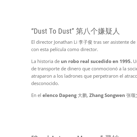
“Dust To Dust” 第八个嫌疑人
El director Jonathan Li 李子俊 tras ser asistente de 
con esta película como director.
La historia de
un robo real sucedido en 1995.
Un
de transporte de dinero que conmocionó a la soci
atraparon a los ladrones que perpetraron el atrac
desconocido.
En el
elenco Dapeng
大鹏,
Zhang Songwen
张颂文