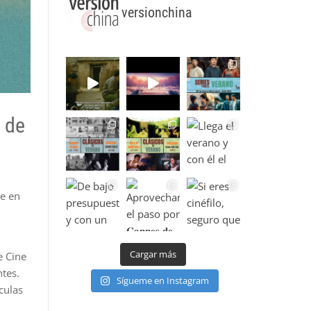
versionchina
e de
ne en
Cargar más
e Cine
ntes.
Sígueme en Instagram
culas