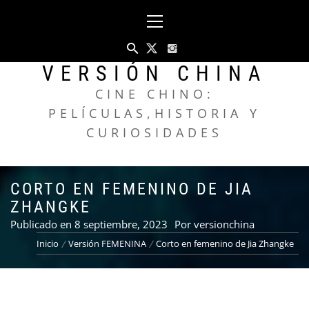
Saltar
Menú
al
principal
contenido
VERSIÓN CHINA
CINE CHINO:
PELÍCULAS,HISTORIA Y
CURIOSIDADES
CORTO EN FEMENINO DE JIA
ZHANGKE
Publicado en
8 septiembre, 2023
Por
versionchina
Inicio
Versión FEMENINA
Corto en femenino de Jia Zhangke