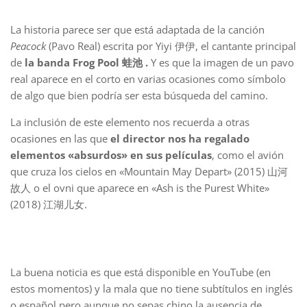
La historia parece ser que está adaptada de la canción
Peacock
(Pavo Real) escrita por Yiyi 伊伊, el cantante principal
de
la banda Frog Pool 蛙池 .
Y es que la imagen de un pavo
real aparece en el corto en varias ocasiones como símbolo
de algo que bien podría ser esta búsqueda del camino.
La inclusión de este elemento nos recuerda a otras
ocasiones en las que
el director nos ha regalado
elementos «absurdos» en sus películas
, como el avión
que cruza los cielos en «Mountain May Depart» (2015) 山河
故人 o el ovni que aparece en «Ash is the Purest White»
(2018) 江湖儿女.
La buena noticia es que está disponible en YouTube (en
estos momentos) y la mala que no tiene subtítulos en inglés
o español pero aunque no sepas chino la ausencia de