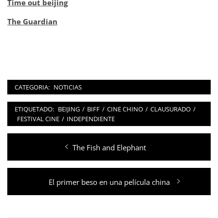
Time out beijing
The Guardian
CATEGORIA:
NOTICIAS
ETIQUETADO:
BEIJING
/
BIFF
/
CINE CHINO
/
CLAUSURADO
/
FESTIVAL CINE
/
INDEPENDIENTE
Navegación
Entrada
The Fish and Elephant
de
anterior:
entradas
Entrada
El primer beso en una película china
siguiente: