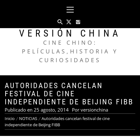
Saltar
Menú
al
principal
contenido
VERSIÓN CHINA
CINE CHINO:
PELÍCULAS,HISTORIA Y
CURIOSIDADES
AUTORIDADES CANCELAN
FESTIVAL DE CINE
INDEPENDIENTE DE BEIJING FIBB
Publicado en
25 agosto, 2014
Por
versionchina
Inicio
NOTICIAS
Autoridades cancelan festival de cine
independiente de Beijing FIBB