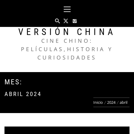
Saltar
Menú
al
principal
contenido
VERSIÓN CHINA
CINE CHINO:
PELÍCULAS,HISTORIA Y
CURIOSIDADES
MES:
ABRIL 2024
Inicio
2024
abril