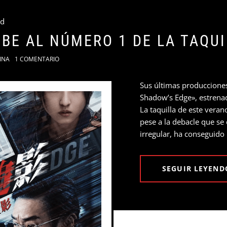
ed
UBE AL NÚMERO 1 DE LA TAQU
INA
1 COMENTARIO
Sus últimas produccione
Shadow’s Edge», estrenada
La taquilla de este vera
pese a la debacle que s
irregular, ha conseguido
SEGUIR LEYEND