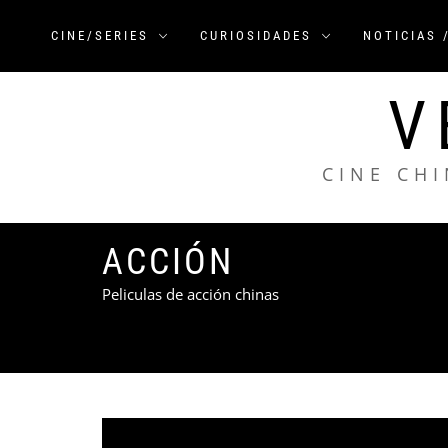
Saltar
al
CINE/SERIES
CURIOSIDADES
NOTICIAS 
contenido
V
CINE CHI
ACCIÓN
Peliculas de acción chinas