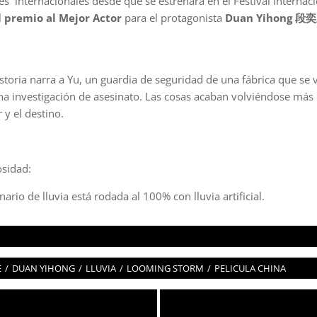
les internacionales desde que se estrenara en el Festival Interna
l
premio al Mejor Actor
para el protagonista
Duan Yihong 段奕
istoria narra a Yu, un guardia de seguridad de una fábrica que s
na investigación de asesinato. Las cosas acaban volviéndose más 
y el destino.
osidad:
rio de lluvia está rodada al 100% con lluvia artificial.
E
/
DUAN YIHONG
/
LLUVIA
/
LOOMING STORM
/
PELICULA CHINA