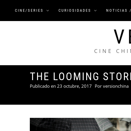
Saltar
al
CINE/SERIES
CURIOSIDADES
NOTICIAS 
contenido
V
CINE CHI
THE LOOMING STO
Publicado en
23 octubre, 2017
Por
versionchina