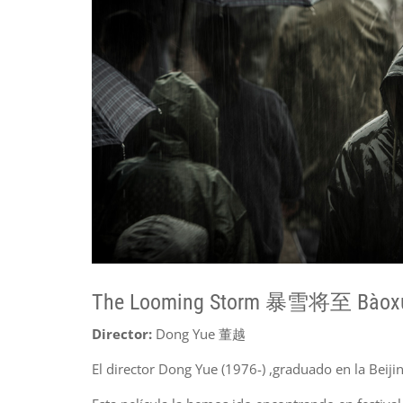
The Looming Storm 暴雪将至 Bàoxuě 
Director:
Dong Yue 董越
El director Dong Yue (1976-) ,graduado en la Beij