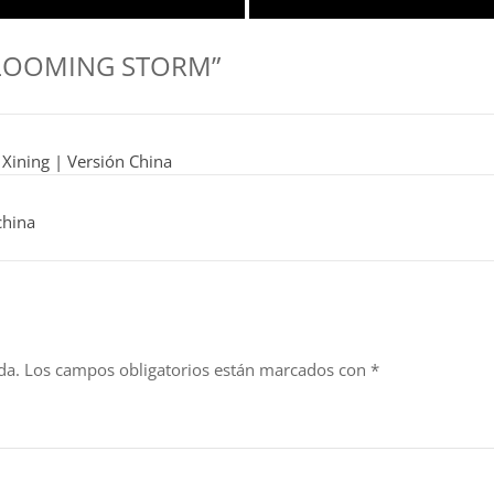
 LOOMING STORM”
 Xining | Versión China
china
da.
Los campos obligatorios están marcados con
*