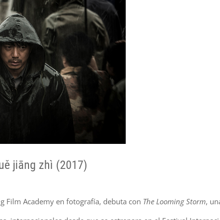
jiāng zhì (2017)
ing Film Academy en fotografía, debuta con
The Looming Storm
, un