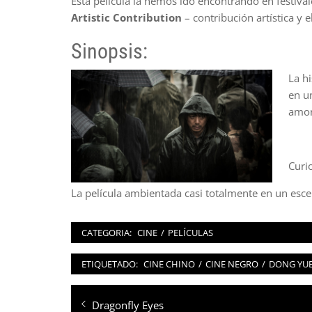
Esta película la hemos ido encontrando en festiva
Artistic Contribution
– contribución artística y e
Sinopsis:
La h
en u
amor 
Curi
La película ambientada casi totalmente en un escena
CATEGORIA:
CINE
/
PELÍCULAS
ETIQUETADO:
CINE CHINO
/
CINE NEGRO
/
DONG YU
Navegación
Entrada
Dragonfly Eyes