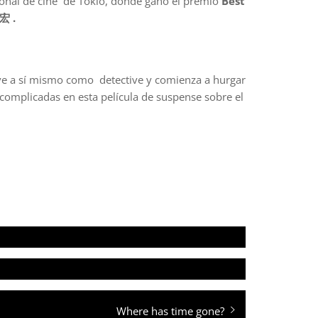
cional de cine de Tokio, donde ganó el premio
Best
宏 .
e ve a sí mismo como detective y comienza a hurgar
complicadas en esta película de suspense sobre el
Entrada
Where has time gone?