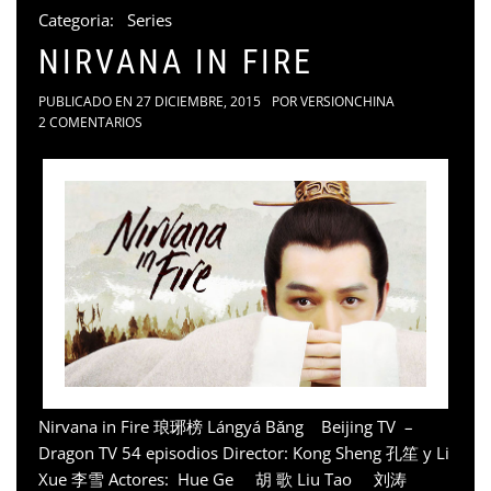
Categoria:
Series
NIRVANA IN FIRE
PUBLICADO EN
27 DICIEMBRE, 2015
POR
VERSIONCHINA
2 COMENTARIOS
Nirvana in Fire 琅琊榜 Lángyá Bǎng Beijing TV –
Dragon TV 54 episodios Director: Kong Sheng 孔笙 y Li
Xue 李雪 Actores: Hue Ge 胡 歌 Liu Tao 刘涛