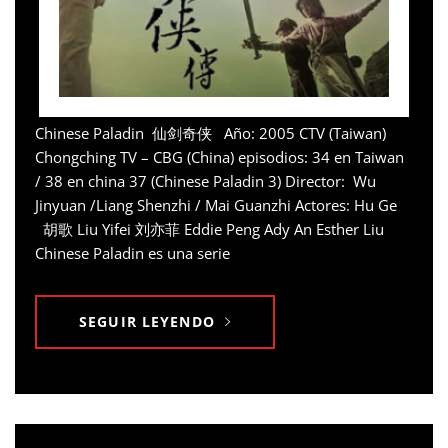
Chinese Paladin 仙剑奇侠 Año: 2005 CTV (Taiwan)
Chongching TV – CBG (China) episodios: 34 en Taiwan
/ 38 en china 37 (Chinese Paladin 3) Director: Wu
Jinyuan /Liang Shenzhi / Mai Guanzhi Actores: Hu Ge
胡歌 Liu Yifei 刘亦菲 Eddie Peng Ady An Esther Liu
Chinese Paladin es una serie
SEGUIR LEYENDO