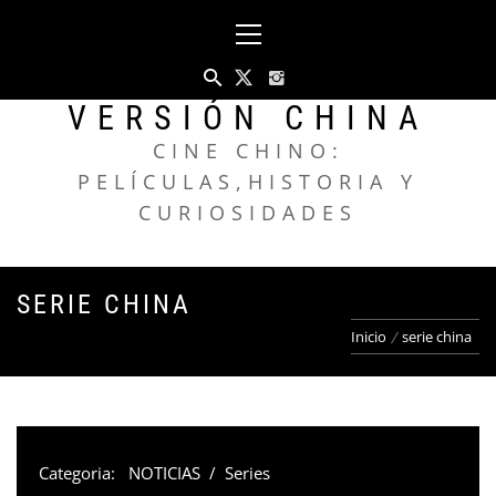
Saltar
Menú
al
principal
contenido
VERSIÓN CHINA
CINE CHINO:
PELÍCULAS,HISTORIA Y
CURIOSIDADES
SERIE CHINA
Inicio
serie china
Categoria:
NOTICIAS
/
Series