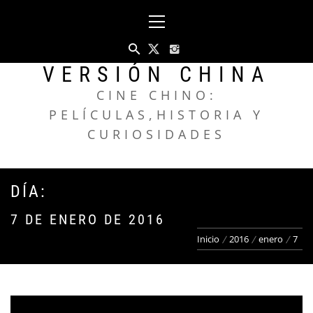
Saltar
Menú
al
principal
contenido
VERSIÓN CHINA
CINE CHINO:
PELÍCULAS,HISTORIA Y
CURIOSIDADES
DÍA:
7 DE ENERO DE 2016
Inicio
2016
enero
7