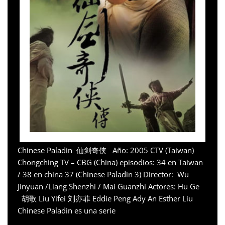
Chinese Paladin 仙剑奇侠 Año: 2005 CTV (Taiwan)
Chongching TV – CBG (China) episodios: 34 en Taiwan
/ 38 en china 37 (Chinese Paladin 3) Director: Wu
Jinyuan /Liang Shenzhi / Mai Guanzhi Actores: Hu Ge
胡歌 Liu Yifei 刘亦菲 Eddie Peng Ady An Esther Liu
Chinese Paladin es una serie