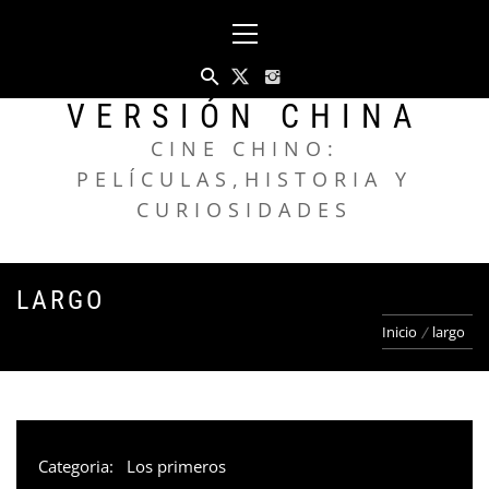
Saltar
Menú
al
principal
contenido
VERSIÓN CHINA
CINE CHINO:
PELÍCULAS,HISTORIA Y
CURIOSIDADES
LARGO
Inicio
largo
Categoria:
Los primeros