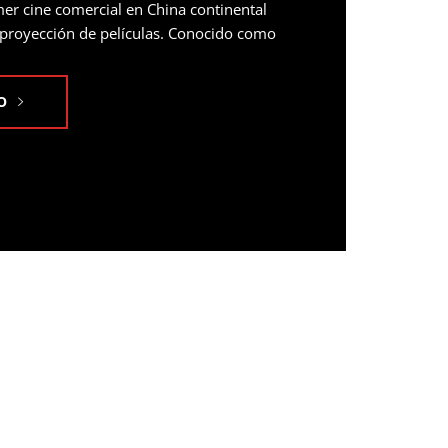
er cine comercial en China continental
 proyección de películas. Conocido como
O